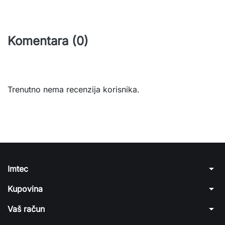
Komentara (0)
Trenutno nema recenzija korisnika.
arrow_drop_down
Imtec
arrow_drop_down
Kupovina
arrow_drop_down
Vaš račun