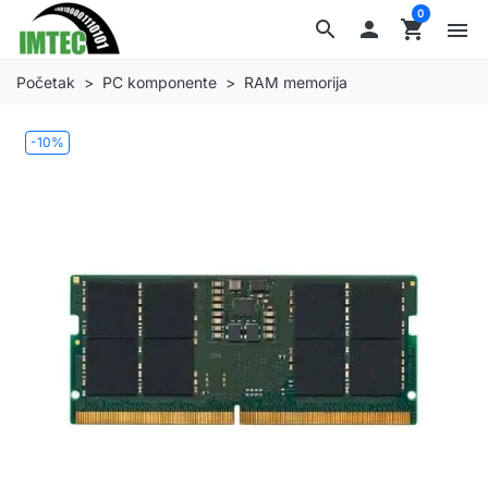
0
search

shopping_cart
menu
Početak
PC komponente
RAM memorija
-10%