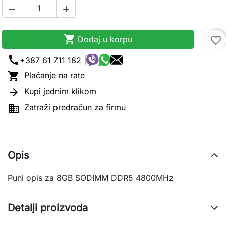



Dodaj u korpu
favorite_border
call
+387 61 711 182 |

Plaćanje na rate

Kupi jednim klikom

Zatraži predračun za firmu
Opis
Puni opis za 8GB SODIMM DDR5 4800MHz
Detalji proizvoda