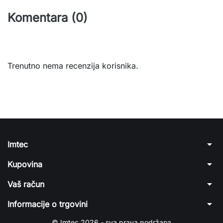
Komentara (0)
Trenutno nema recenzija korisnika.
arrow_drop_down
Imtec
arrow_drop_down
Kupovina
arrow_drop_down
Vaš račun
arrow_drop_down
Informacije o trgovini
© Imtec 2026 - sva prava podržana