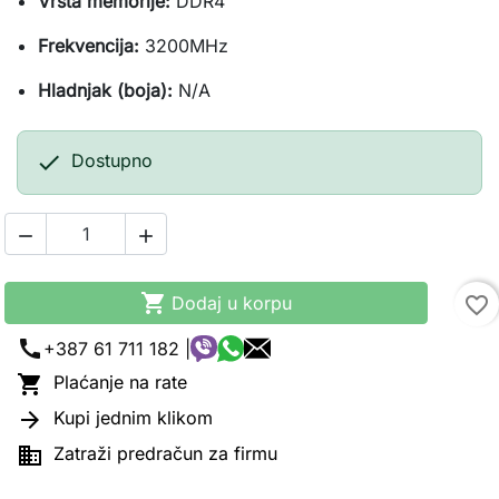
Vrsta memorije:
DDR4
Frekvencija:
3200MHz
Hladnjak (boja):
N/A

Dostupno



Dodaj u korpu
favorite_border
call
+387 61 711 182 |

Plaćanje na rate

Kupi jednim klikom

Zatraži predračun za firmu