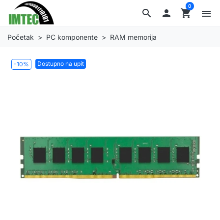
0
search

shopping_cart
menu
Početak
PC komponente
RAM memorija
Dostupno na upit
-10%