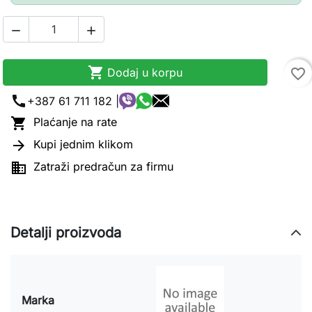



Dodaj u korpu
favorite_border
call
+387 61 711 182 |

Plaćanje na rate

Kupi jednim klikom

Zatraži predračun za firmu
Detalji proizvoda
Marka