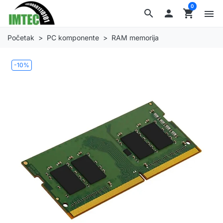
0
search

shopping_cart
menu
Početak
PC komponente
RAM memorija
-10%