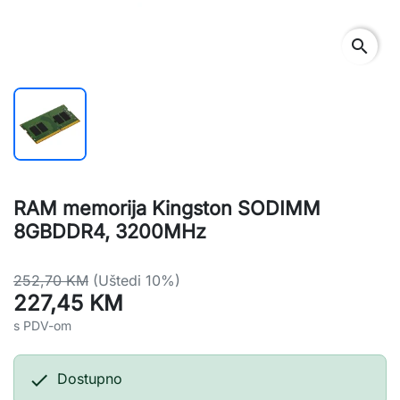
search
RAM memorija Kingston SODIMM
8GBDDR4, 3200MHz
252,70 KM
(Uštedi 10%)
227,45 KM
s PDV-om

Dostupno