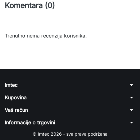
Komentara (0)
Trenutno nema recenzija korisnika.
arrow_drop_down
Imtec
arrow_drop_down
Kupovina
arrow_drop_down
Vaš račun
arrow_drop_down
Informacije o trgovini
© Imtec 2026 - sva prava podržana