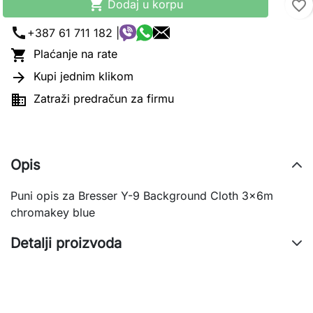

Dodaj u korpu
favorite_border
call
+387 61 711 182 |

Plaćanje na rate

Kupi jednim klikom

Zatraži predračun za firmu
Opis
Puni opis za Bresser Y-9 Background Cloth 3x6m
chromakey blue
Detalji proizvoda