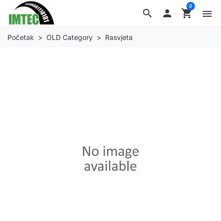
0
search

shopping_cart
menu
Početak
OLD Category
Rasvjeta