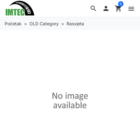
0
search

shopping_cart
menu
Početak
OLD Category
Rasvjeta