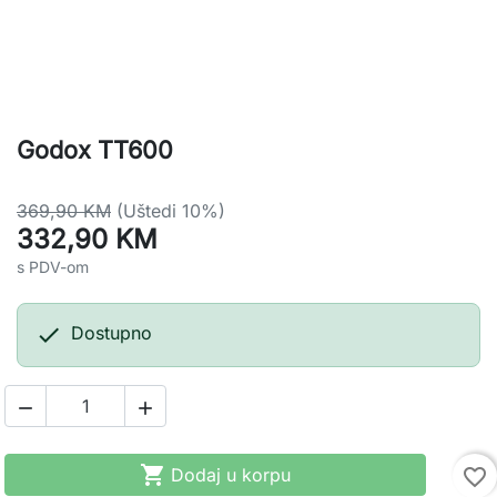
Godox TT600
369,90 KM
(Uštedi 10%)
332,90 KM
s PDV-om

Dostupno



Dodaj u korpu
favorite_border