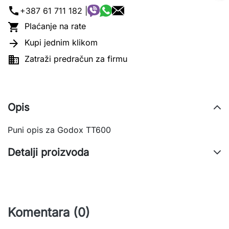
call
+387 61 711 182 |

Plaćanje na rate

Kupi jednim klikom

Zatraži predračun za firmu
Opis
Puni opis za Godox TT600
Detalji proizvoda
Komentara (0)