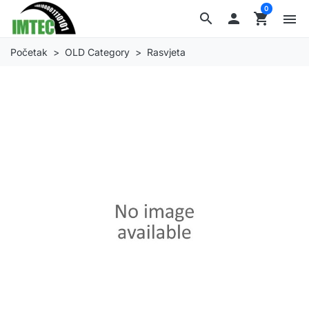
0
search

shopping_cart
menu
Početak
OLD Category
Rasvjeta