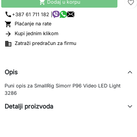

Dodaj u korpu
favorite_border
call
+387 61 711 182 |

Plaćanje na rate

Kupi jednim klikom

Zatraži predračun za firmu
Opis
Puni opis za SmallRig Simorr P96 Video LED Light
3286
Detalji proizvoda