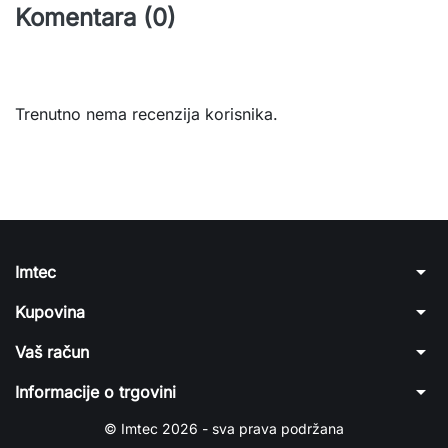
Komentara (0)
Trenutno nema recenzija korisnika.
arrow_drop_down
Imtec
arrow_drop_down
Kupovina
arrow_drop_down
Vaš račun
arrow_drop_down
Informacije o trgovini
© Imtec 2026 - sva prava podržana