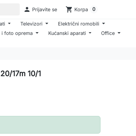

shopping_cart
0
Prijavite se
Korpa
ati
Televizori
Električni romobili
 i foto oprema
Kućanski aparati
Office
 20/17m 10/1