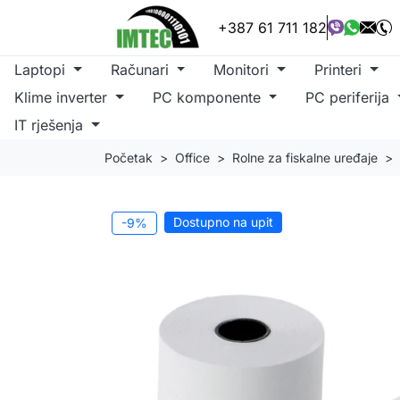
+387 61 711 182
Laptopi
Računari
Monitori
Printeri
Klime inverter
PC komponente
PC periferija
IT rješenja
Početak
Office
Rolne za fiskalne uređaje
Dostupno na upit
-9%