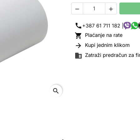


call
+387 61 711 182 |

Plaćanje na rate

Kupi jednim klikom

Zatraži predračun za f
search