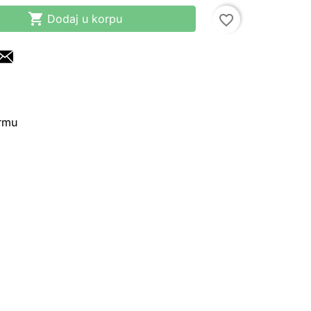

Dodaj u korpu
favorite_border
irmu