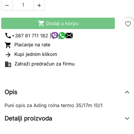



Dodaj u korpu
favorite_border
call
+387 61 711 182 |

Plaćanje na rate

Kupi jednim klikom

Zatraži predračun za firmu
Opis
Puni opis za Ading rolna termo 35/17m 10/1
Detalji proizvoda