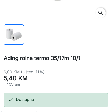
search
Ading rolna termo 35/17m 10/1
6,00 KM
(Uštedi 11%)
5,40 KM
s PDV-om

Dostupno