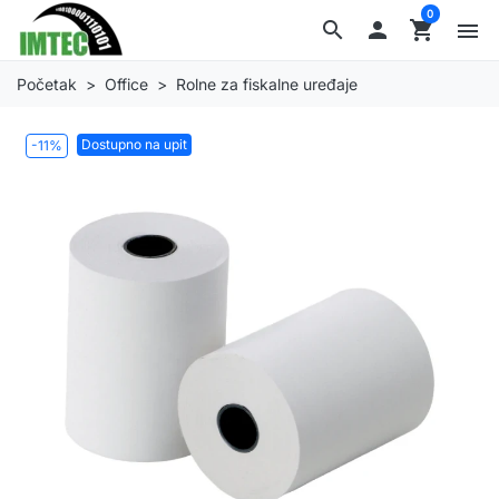
0
search

shopping_cart
menu
Početak
Office
Rolne za fiskalne uređaje
Dostupno na upit
-11%