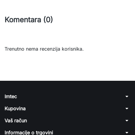
Komentara (0)
Trenutno nema recenzija korisnika.
arrow_drop_down
Imtec
arrow_drop_down
Kupovina
arrow_drop_down
Vaš račun
arrow_drop_down
Informacije o trgovini