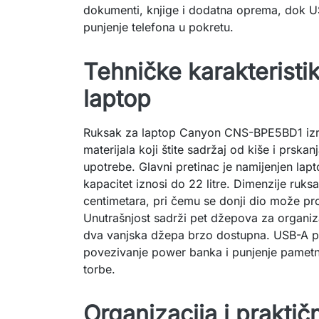
dokumenti, knjige i dodatna oprema, dok 
punjenje telefona u pokretu.
Tehničke karakteristi
laptop
Ruksak za laptop Canyon CNS-BPE5BD1 izr
materijala koji štite sadržaj od kiše i prs
upotrebe. Glavni pretinac je namijenjen lap
kapacitet iznosi do 22 litre. Dimenzije ruks
centimetara, pri čemu se donji dio može pro
Unutrašnjost sadrži pet džepova za organiz
dva vanjska džepa brzo dostupna. USB-A p
povezivanje power banka i punjenje pametn
torbe.
Organizacija i prakti