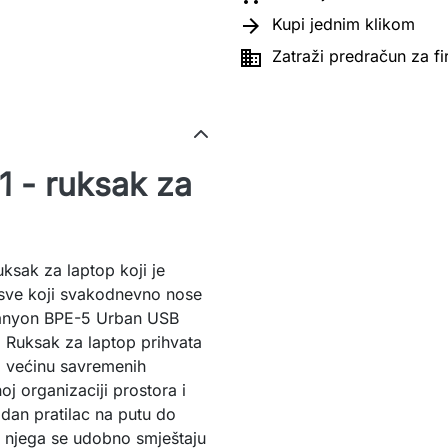

Kupi jednim klikom

Zatraži predračun za f
 - ruksak za
ksak za laptop koji je
i sve koji svakodnevno nose
 Canyon BPE-5 Urban USB
jn. Ruksak za laptop prihvata
a većinu savremenih
oj organizaciji prostora i
zdan pratilac na putu do
 U njega se udobno smještaju