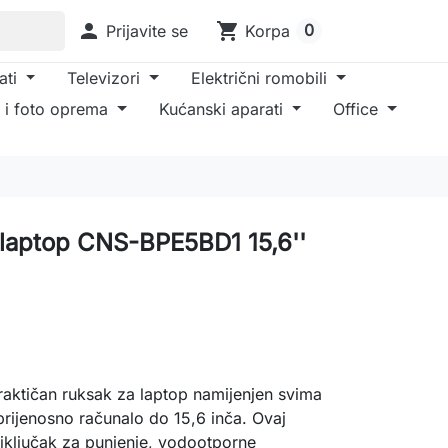

shopping_cart
0
Prijavite se
Korpa
ati
Televizori
Električni romobili
 i foto oprema
Kućanski aparati
Office
laptop CNS-BPE5BD1 15,6''
raktičan ruksak za laptop namijenjen svima
rijenosno računalo do 15,6 inča. Ovaj
iključak za punjenje, vodootporne