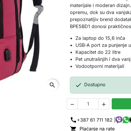
materijale i moderan dizajn
opremu, dok su dva vanjska
Next
prepoznatljiv brend dodata
BPE5BD1 donosi praktičnos
Za laptop do 15,6 inča
USB-A port za punjenje u
Kapacitet do 22 litre
Pet unutrašnjih i dva va
Vodootporni materijali
search

Dostupno


call
+387 61 711 182 |

Plaćanje na rate