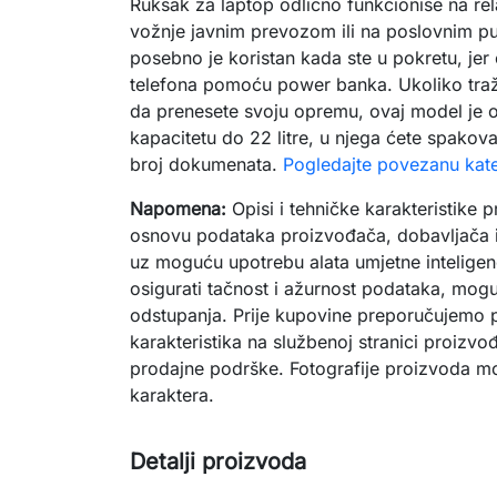
Ruksak za laptop odlično funkcioniše na re
vožnje javnim prevozom ili na poslovnim pu
posebno je koristan kada ste u pokretu, je
telefona pomoću power banka. Ukoliko traž
da prenesete svoju opremu, ovaj model je od
kapacitetu do 22 litre, u njega ćete spakovat
broj dokumenata.
Pogledajte povezanu kate
Napomena:
Opisi i tehničke karakteristike 
osnovu podataka proizvođača, dobavljača i
uz moguću upotrebu alata umjetne inteligenc
osigurati tačnost i ažurnost podataka, mogu
odstupanja. Prije kupovine preporučujemo p
karakteristika na službenoj stranici proizvođ
prodajne podrške. Fotografije proizvoda mog
karaktera.
Detalji proizvoda