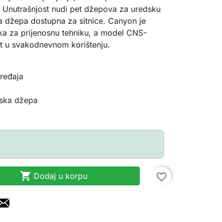
. Unutrašnjost nudi pet džepova za uredsku
 džepa dostupna za sitnice. Canyon je
ka za prijenosnu tehniku, a model CNS-
t u svakodnevnom korištenju.
ređaja
njska džepa

Dodaj u korpu
favorite_border