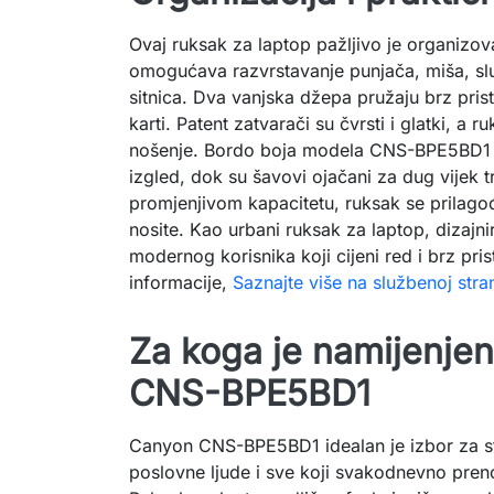
Ovaj ruksak za laptop pažljivo je organizov
omogućava razvrstavanje punjača, miša, slu
sitnica. Dva vanjska džepa pružaju brz prist
karti. Patent zatvarači su čvrsti i glatki, a 
nošenje. Bordo boja modela CNS-BPE5BD1 d
izgled, dok su šavovi ojačani za dug vijek tr
promjenjivom kapacitetu, ruksak se prilagođa
nosite. Kao urbani ruksak za laptop, dizajni
modernog korisnika koji cijeni red i brz pris
informacije,
Saznajte više na službenoj stra
Za koga je namijenje
CNS-BPE5BD1
Canyon CNS-BPE5BD1 idealan je izbor za st
poslovne ljude i sve koji svakodnevno pren