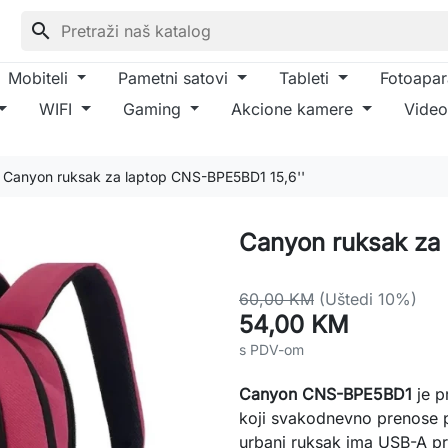
search
Mobiteli
Pametni satovi
Tableti
Fotoapar
WIFI
Gaming
Akcione kamere
Video
Canyon ruksak za laptop CNS-BPE5BD1 15,6''
Canyon ruksak za 
60,00 KM
(Uštedi 10%)
54,00 KM
s PDV-om
Canyon CNS-BPE5BD1
je p
koji svakodnevno prenose p
urbani ruksak ima USB-A pr