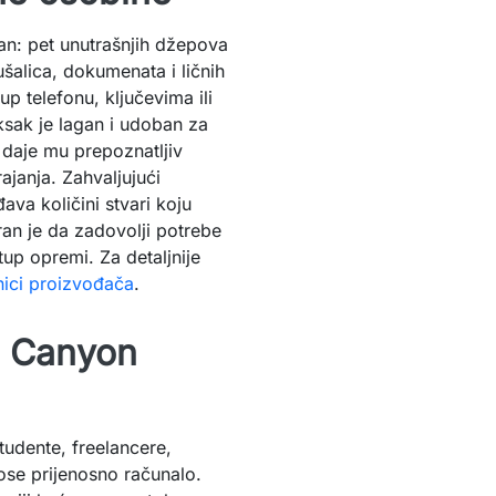
an: pet unutrašnjih džepova
šalica, dokumenata i ličnih
up telefonu, ključevima ili
ruksak je lagan i udoban za
aje mu prepoznatljiv
ajanja. Zahvaljujući
va količini stvari koju
ran je da zadovolji potrebe
tup opremi. Za detaljnije
nici proizvođača
.
n Canyon
udente, freelancere,
ose prijenosno računalo.