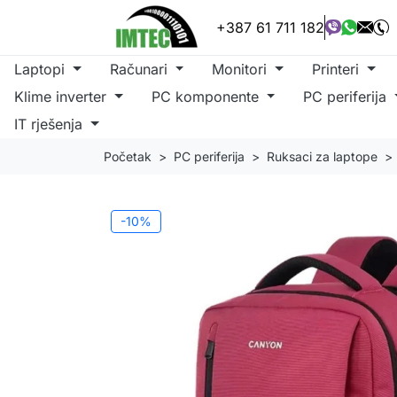
+387 61 711 182
Laptopi
Računari
Monitori
Printeri
Klime inverter
PC komponente
PC periferija
IT rješenja
Početak
PC periferija
Ruksaci za laptope
-10%