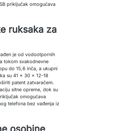
USB priključak omogućava
ke ruksaka za
ađen je od vodootpornih
kanja tokom svakodnevne
topu do 15,6 inča, a ukupni
aka su 41 x 30 x 12-18
širiti patent zatvaračem.
aciju sitne opreme, dok su
riključak omogućava
og telefona bez vađenja iz
čne osobine