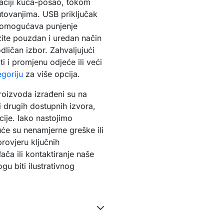
laciji kuća-posao, tokom
tovanjima. USB priključak
r omogućava punjenje
ite pouzdan i uredan način
ličan izbor. Zahvaljujući
i i promjenu odjeće ili veći
goriju
za više opcija.
proizvoda izrađeni su na
 drugih dostupnih izvora,
ije. Iako nastojimo
će su nenamjerne greške ili
rovjeru ključnih
ača ili kontaktiranje naše
u biti ilustrativnog