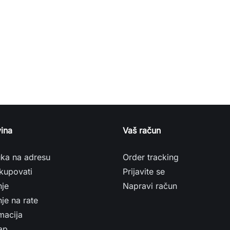
ina
Vaš račun
uka na adresu
Order tracking
kupovati
Prijavite se
nje
Napravi račun
je na rate
macija
ap