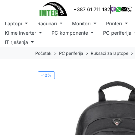
+387 61 711 182
Laptopi
Računari
Monitori
Printeri
Klime inverter
PC komponente
PC periferija
IT rješenja
Početak
PC periferija
Ruksaci za laptope
-10%