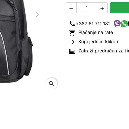


Next
call
+387 61 711 182 |

Plaćanje na rate

Kupi jednim klikom

Zatraži predračun za f
search