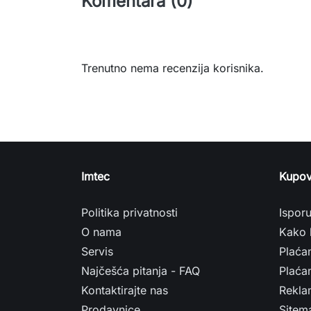
Komentara (0)
Trenutno nema recenzija korisnika.
Imtec
Kupov
Politika privatnosti
Ispor
O nama
Kako 
Servis
Plaća
Najčešća pitanja - FAQ
Plaćan
Kontaktirajte nas
Rekla
Prodavnice
Sitem