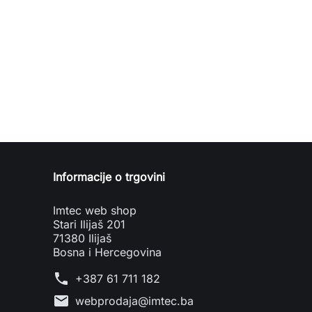
Informacije o trgovini
Imtec web shop
Stari Ilijaš 201
71380 Ilijaš
Bosna i Hercegovina
phone
+387 61 711 182
mail
webprodaja@imtec.ba