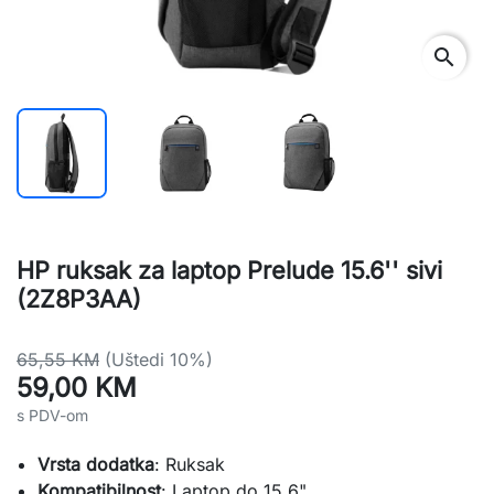
search
HP ruksak za laptop Prelude 15.6'' sivi
(2Z8P3AA)
65,55 KM
(Uštedi 10%)
59,00 KM
s PDV-om
Vrsta dodatka
: Ruksak
Kompatibilnost
: Laptop do 15.6"