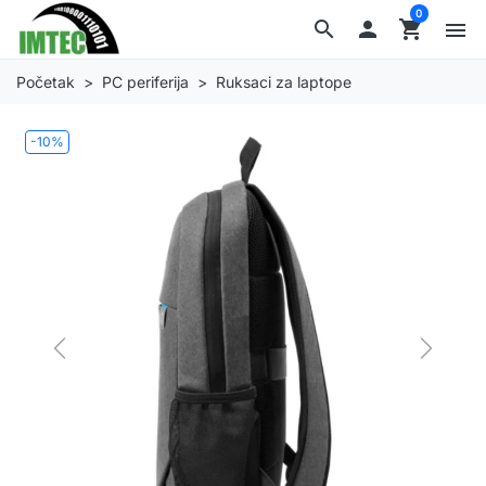
0
search

shopping_cart
menu
Početak
PC periferija
Ruksaci za laptope
-10%
Previous
Next