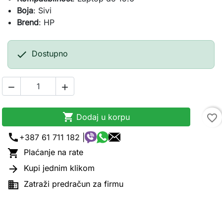
Boja
: Sivi
Brend
: HP

Dostupno



Dodaj u korpu
favorite_border
call
+387 61 711 182 |

Plaćanje na rate

Kupi jednim klikom

Zatraži predračun za firmu