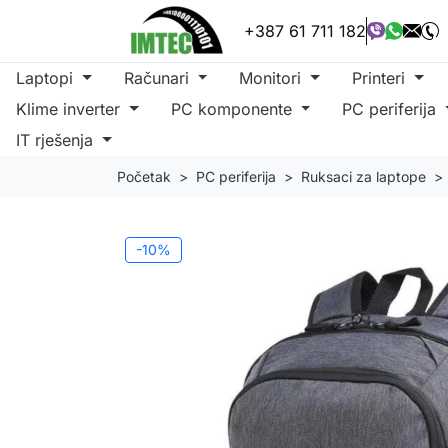
+387 61 711 182
Laptopi
Računari
Monitori
Printeri
Klime inverter
PC komponente
PC periferija
IT rješenja
Početak
PC periferija
Ruksaci za laptope
-10%