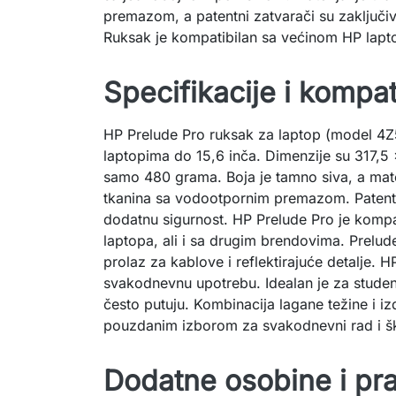
premazom, a patentni zatvarači su zaključiv
Ruksak je kompatibilan sa većinom HP lapt
Specifikacije i kompat
HP Prelude Pro ruksak za laptop (model 4Z
laptopima do 15,6 inča. Dimenzije su 317,5
samo 480 grama. Boja je tamno siva, a mater
tkanina sa vodootpornim premazom. Patentni
dodatnu sigurnost. HP Prelude Pro je komp
laptopa, ali i sa drugim brendovima. Prelude
prolaz za kablove i reflektirajuće detalje.
svakodnevnu upotrebu. Idealan je za student
često putuju. Kombinacija lagane težine i izd
pouzdanim izborom za svakodnevni rad i š
Dodatne osobine i pra