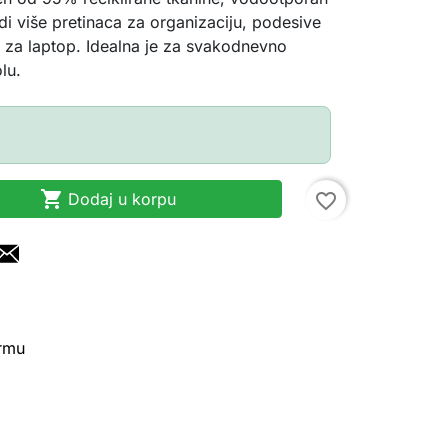
di više pretinaca za organizaciju, podesive
p za laptop. Idealna je za svakodnevno
lu.

Dodaj u korpu
favorite_border
irmu