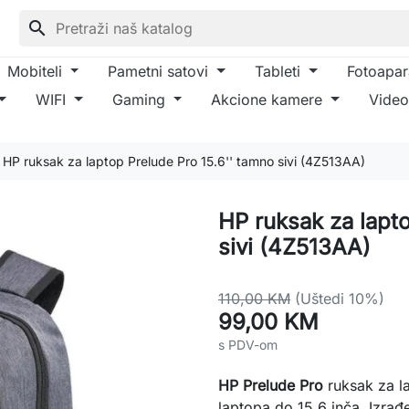
search
Mobiteli
Pametni satovi
Tableti
Fotoapar
WIFI
Gaming
Akcione kamere
Video
HP ruksak za laptop Prelude Pro 15.6'' tamno sivi (4Z513AA)
HP ruksak za lapto
sivi (4Z513AA)
110,00 KM
(Uštedi 10%)
99,00 KM
s PDV-om
HP Prelude Pro
ruksak za la
laptopa do 15,6 inča. Izra