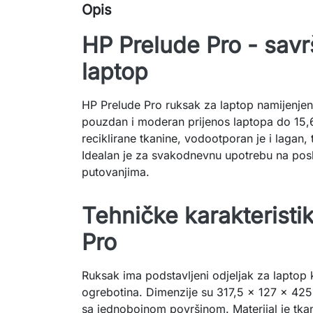
Opis
HP Prelude Pro - sav
laptop
HP Prelude Pro ruksak za laptop namijenjen 
pouzdan i moderan prijenos laptopa do 15,
reciklirane tkanine, vodootporan je i lagan
Idealan je za svakodnevnu upotrebu na poslu,
putovanjima.
Tehničke karakteristi
Pro
Ruksak ima podstavljeni odjeljak za laptop ko
ogrebotina. Dimenzije su 317,5 x 127 x 425
sa jednobojnom površinom. Materijal je tk