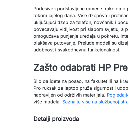
Podesive i podstavljene ramene trake omo
tokom cijelog dana. Više džepova i pretina
uključujući džep za telefon, novčanik i bocu 
povećavaju vidljivost pri slabom svjetlu, a 
omogućava punjenje uređaja u pokretu. Inte
olakšava putovanje. Prelude modeli su diza
udobnost i svakodnevnu funkcionalnost.
Zašto odabrati HP Pre
Bilo da idete na posao, na fakultet ili na k
Pro ruksak za laptop pruža sigurnost i udobn
napravljen od održivih materijala.
Pogledajt
više modela.
Saznajte više na službenoj str
Detalji proizvoda