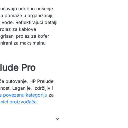
gućavaju udobno nošenje
ca pomaže u organizaciji,
vode. Reflektirajući detalji
prolaz za kablove
grisani prolaz za kofer
jnirani za maksimalnu
lude Pro
raće putovanje, HP Prelude
ost. Lagan je, izdržljiv i
e povezanu kategoriju
za
anici proizvođača
.