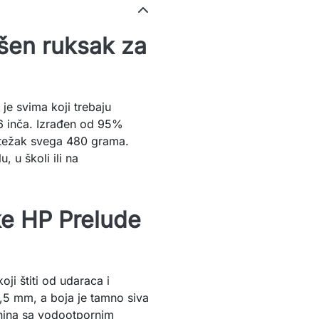
ršen ruksak za
je svima koji trebaju
6 inča. Izrađen od 95%
, težak svega 480 grama.
 u školi ili na
ke HP Prelude
ji štiti od udaraca i
,5 mm, a boja je tamno siva
anina sa vodootpornim