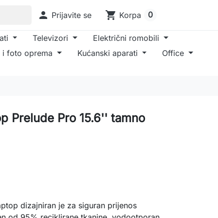

shopping_cart
0
Prijavite se
Korpa
ati
Televizori
Električni romobili
 i foto oprema
Kućanski aparati
Office
p Prelude Pro 15.6'' tamno
ptop dizajniran je za siguran prijenos
đen od 95% reciklirane tkanine, vodootporan