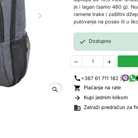
je i lagan (samo 480 g). Nu
ramene trake i zaštitni dže
Next
putovanje na posao ili u ško

Dostupno


call
+387 61 711 182 |

Plaćanje na rate
search

Kupi jednim klikom

Zatraži predračun za f