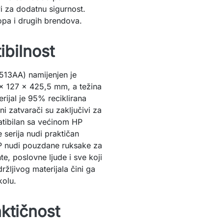
i za dodatnu sigurnost.
opa i drugih brendova.
ibilnost
513AA) namijenjen je
 x 127 x 425,5 mm, a težina
ijal je 95% reciklirana
 zatvarači su zaključivi za
atibilan sa većinom HP
 serija nudi praktičan
 HP nudi pouzdane ruksake za
e, poslovne ljude i sve koji
ržljivog materijala čini ga
kolu.
ktičnost