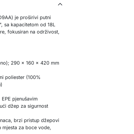
AA) je proširivi putni 
", sa kapacitetom od 18L 
re, fokusiran na održivost, 
eno); 290 x 160 x 420 mm 
ani poliester (100% 
u)
a EPE pjenušavim 
ući džep za sigurnost 
naca, brzi pristup džepovi 
h mjesta za boce vode, 