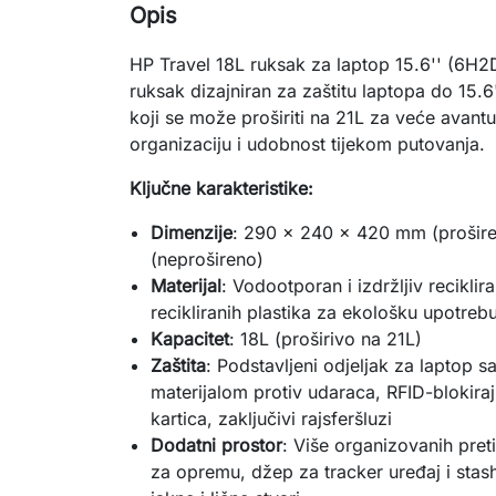
Opis
HP Travel 18L ruksak za laptop 15.6'' (6H2D9
ruksak dizajniran za zaštitu laptopa do 15.6
koji se može proširiti na 21L za veće avantu
organizaciju i udobnost tijekom putovanja.
Ključne karakteristike:
Dimenzije
: 290 x 240 x 420 mm (prošir
(neprošireno)
Materijal
: Vodootporan i izdržljiv reciklir
recikliranih plastika za ekološku upotreb
Kapacitet
: 18L (proširivo na 21L)
Zaštita
: Podstavljeni odjeljak za laptop s
materijalom protiv udaraca, RFID-blokiraj
kartica, zaključivi rajsferšluzi
Dodatni prostor
: Više organizovanih preti
za opremu, džep za tracker uređaj i stas