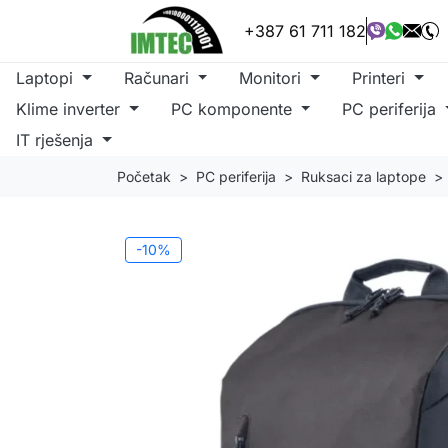
+387 61 711 182
Laptopi
Računari
Monitori
Printeri
Klime inverter
PC komponente
PC periferija
IT rješenja
Početak
PC periferija
Ruksaci za laptope
-10%