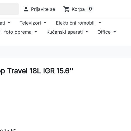

shopping_cart
0
Prijavite se
Korpa
ati
Televizori
Električni romobili
 i foto oprema
Kućanski aparati
Office
p Travel 18L IGR 15.6''
o 15.6"