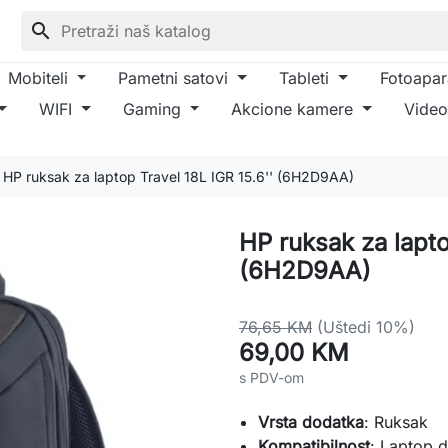
search
Mobiteli
Pametni satovi
Tableti
Fotoapar
WIFI
Gaming
Akcione kamere
Video
HP ruksak za laptop Travel 18L IGR 15.6'' (6H2D9AA)
HP ruksak za lapto
(6H2D9AA)
76,65 KM
(Uštedi 10%)
69,00 KM
s PDV-om
Vrsta dodatka
: Ruksak
Kompatibilnost
: Laptop d