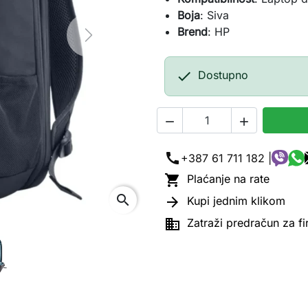
Boja
: Siva
Brend
: HP
Next

Dostupno


call
+387 61 711 182 |

Plaćanje na rate
search

Kupi jednim klikom

Zatraži predračun za f