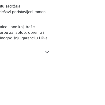
itu sadržaja
dešavi podstavljeni rameni 
lce i one koji traže 
 torbu za laptop, opremu i 
dnogodišnju garanciju HP-a.