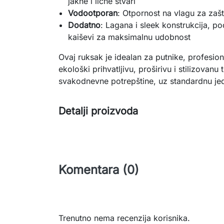
jakne i lične stvari
Vodootporan
: Otpornost na vlagu za zašt
Dodatno
: Lagana i sleek konstrukcija, po
kaiševi za maksimalnu udobnost
Ovaj ruksak je idealan za putnike, profesiona
ekološki prihvatljivu, proširivu i stilizovanu
svakodnevne potrepštine, uz standardnu je
Detalji proizvoda
Komentara (0)
Trenutno nema recenzija korisnika.