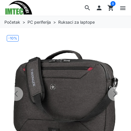
0
search

shopping_cart
menu
Početak
PC periferija
Ruksaci za laptope
-10%
Previous
Next