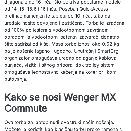
dijagonale do 16 inča, što pokriva popularne modele
od 14, 15, 15.6 i 16 inča. Poseban QuickAccess
pretinac namenjen je tabletu do 10 inča, tako da
uređaje nosite odvojeno i zaštićeno. Torba je izrađena
od 100% poliestera s vodootpornom završnom
obradom, a vodootporni patentni zatvarači dodatno
štite sadržaj od kiše. Masa torbe iznosi oko 0.62 kg,
pa je nošenje lagano i ugodno. Unutrašnji SmartOrg
organizator omogućava uredno odlaganje kablova,
punjača, vizitki i sitnog pribora, dok trolley sistem
omogućava jednostavno kačenje na kofer prilikom
putovanja.
Kako se nosi Wenger MX
Commute
Ova torba za laptop nudi dvostruki način nošenja.
Možete je koristiti kao klasičnu torbu preko ramena s