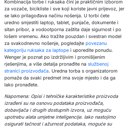
Kombinacija torbe i ruksaka čini je praktičnim izborom
za vozače, bicikliste i sve koji koriste javni prijevoz, jer
se lako prilagođava načinu nošenja. U torbi ćete
uredno smjestiti laptop, tablet, punjače, dokumente i
sitan pribor, a vodootporna zaštita daje sigurnost i po
lošem vremenu. Ako tražite pouzdan i svestran model
za svakodnevno nošenje, pogledajte
povezanu
kategoriju ruksaka za laptope
i uporedite ponudu.
Wenger je poznat po izdržljivim i promišljenim
rješenjima, a više detalja pronađite na
službenoj
stranici proizvođača
. Uredna torba s organizatorom
pomaže da svaki predmet ima svoje mjesto i da ga
lako pronađete.
Napomena: Opisi i tehničke karakteristike proizvoda
izrađeni su na osnovu podataka proizvođača,
dobavljača i drugih dostupnih izvora, uz moguću
upotrebu alata umjetne inteligencije. Iako nastojimo
osigurati tačnost i ažurnost podataka, moguće su