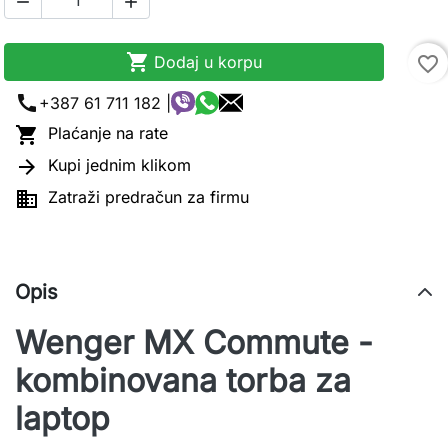



Dodaj u korpu
favorite_border
call
+387 61 711 182 |

Plaćanje na rate

Kupi jednim klikom

Zatraži predračun za firmu
Opis
Wenger MX Commute -
kombinovana torba za
laptop