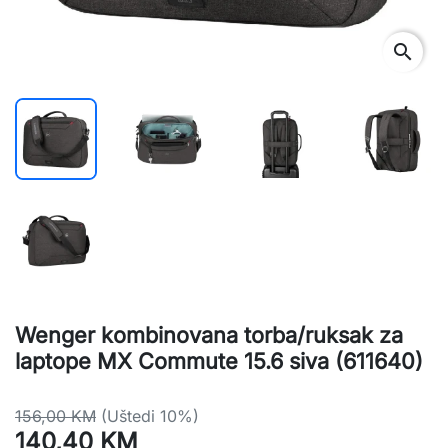
search
Wenger kombinovana torba/ruksak za
laptope MX Commute 15.6 siva (611640)
156,00 KM
(Uštedi 10%)
140,40 KM