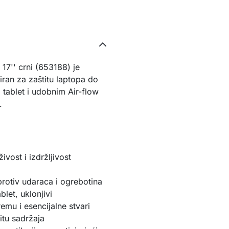
7'' crni (653188) je 
niran za zaštitu laptopa do 
 tablet i udobnim Air-flow 
.
ivost i izdržljivost
 protiv udaraca i ogrebotina
let, uklonjivi 
emu i esencijalne stvari
itu sadržaja