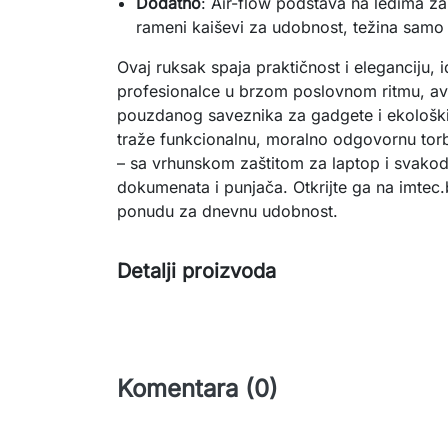
Dodatno
: Air-flow podstava na leđima za v
rameni kaiševi za udobnost, težina samo
Ovaj ruksak spaja praktičnost i eleganciju, 
profesionalce u brzom poslovnom ritmu, ava
pouzdanog saveznika za gadgete i ekološki 
traže funkcionalnu, moralno odgovornu torbu 
– sa vrhunskom zaštitom za laptop i svakod
dokumenata i punjača. Otkrijte ga na imtec.b
ponudu za dnevnu udobnost.
Detalji proizvoda
Komentara (0)