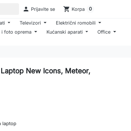

shopping_cart
0
Prijavite se
Korpa
ati
Televizori
Električni romobili
 i foto oprema
Kućanski aparati
Office
 Laptop New Icons, Meteor,
 laptop