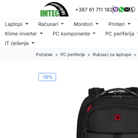
+387 61 711 182
Laptopi
Računari
Monitori
Printeri
Klime inverter
PC komponente
PC periferija
IT rješenja
Početak
PC periferija
Ruksaci za laptope
-10%