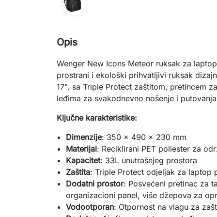
Opis
Wenger New Icons Meteor ruksak za laptop 1
prostrani i ekološki prihvatljivi ruksak dizaj
17", sa Triple Protect zaštitom, pretincem za
leđima za svakodnevno nošenje i putovanja
Ključne karakteristike:
Dimenzije
: 350 x 490 x 230 mm
Materijal
: Reciklirani PET poliester za održ
Kapacitet
: 33L unutrašnjeg prostora
Zaštita
: Triple Protect odjeljak za laptop
Dodatni prostor
: Posvećeni pretinac za tab
organizacioni panel, više džepova za opr
Vodootporan
: Otpornost na vlagu za zašt