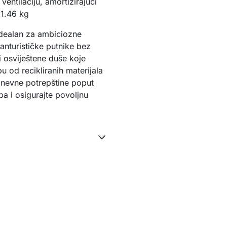
entilaciju, amortizirajući 
 1.46 kg
idealan za ambiciozne 
nturističke putnike bez 
osviještene duše koje 
od recikliranih materijala 
nevne potrepštine poput 
a i osigurajte povoljnu 