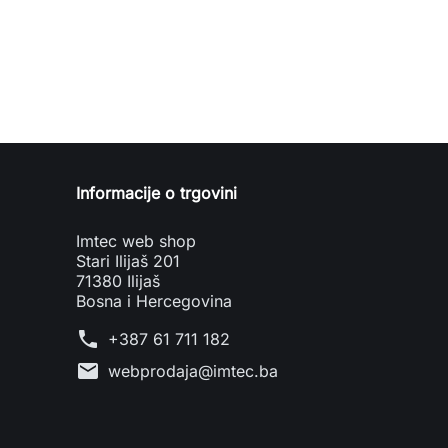
Informacije o trgovini
Imtec web shop
Stari Ilijaš 201
71380 Ilijaš
Bosna i Hercegovina
phone
+387 61 711 182
mail
webprodaja@imtec.ba