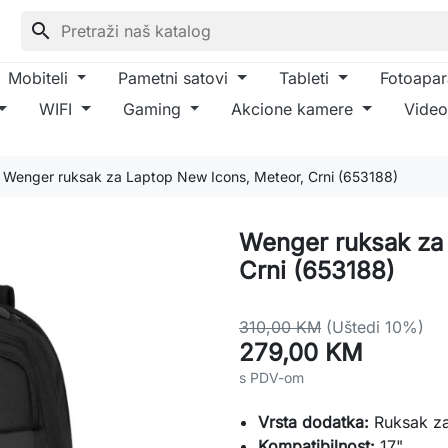
search
Mobiteli
Pametni satovi
Tableti
Fotoapar
WIFI
Gaming
Akcione kamere
Video
Wenger ruksak za Laptop New Icons, Meteor, Crni (653188)
Wenger ruksak za
Crni (653188)
310,00 KM
(Uštedi 10%)
279,00 KM
s PDV-om
Vrsta dodatka:
Ruksak za
Kompatibilnost:
17"