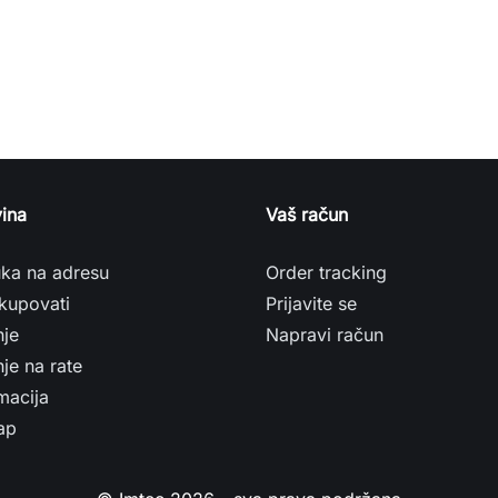
ina
Vaš račun
uka na adresu
Order tracking
kupovati
Prijavite se
nje
Napravi račun
je na rate
macija
ap