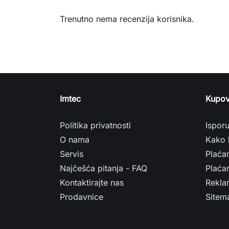
Trenutno nema recenzija korisnika.
Imtec
Kupov
Politika privatnosti
Ispor
O nama
Kako 
Servis
Plaća
Najčešća pitanja - FAQ
Plaćan
Kontaktirajte nas
Rekla
Prodavnice
Sitem