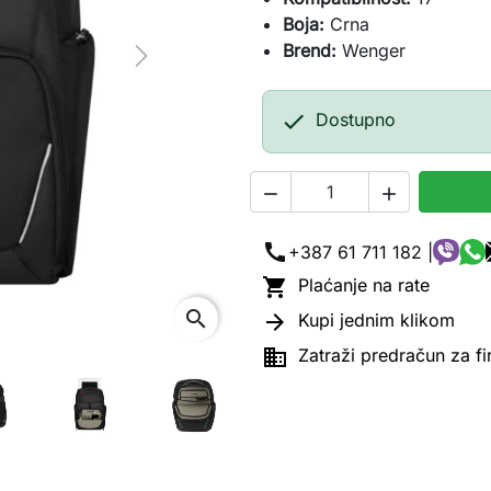
Boja:
Crna
Brend:
Wenger
Next

Dostupno


call
+387 61 711 182 |

Plaćanje na rate
search

Kupi jednim klikom

Zatraži predračun za f