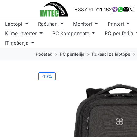
+387 61 711 182
Laptopi
Računari
Monitori
Printeri
Klime inverter
PC komponente
PC periferija
IT rješenja
Početak
PC periferija
Ruksaci za laptope
-10%