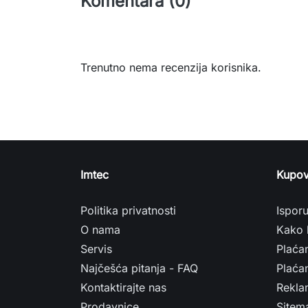
Komentara (0)
Trenutno nema recenzija korisnika.
Imtec
Kupov
Politika privatnosti
Ispor
O nama
Kako 
Servis
Plaća
Najčešća pitanja - FAQ
Plaćan
Kontaktirajte nas
Rekla
Prodavnice
Sitem