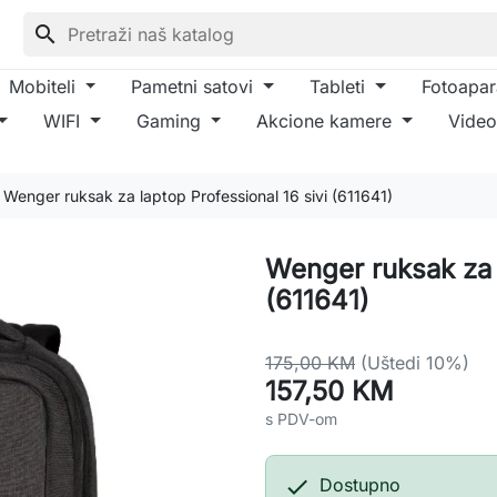
search
Mobiteli
Pametni satovi
Tableti
Fotoapar
WIFI
Gaming
Akcione kamere
Video
Wenger ruksak za laptop Professional 16 sivi (611641)
Wenger ruksak za l
(611641)
175,00 KM
(Uštedi 10%)
157,50 KM
s PDV-om

Dostupno