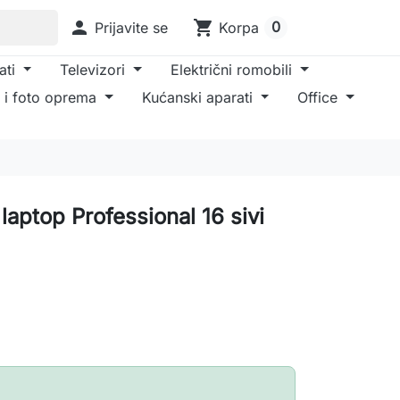

shopping_cart
0
Prijavite se
Korpa
ati
Televizori
Električni romobili
 i foto oprema
Kućanski aparati
Office
aptop Professional 16 sivi