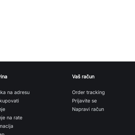
ina
Vaš račun
uka na adresu
Order tracking
kupovati
Prijavite se
nje
Napravi račun
je na rate
macija
ap