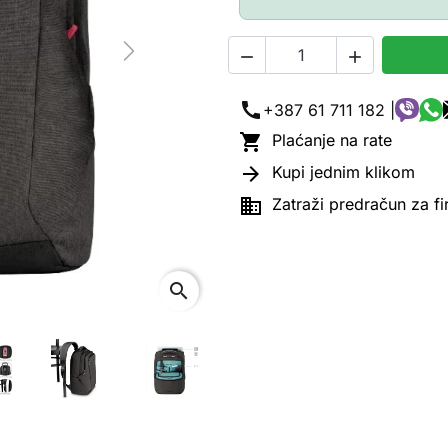


Next
call
+387 61 711 182 |

Plaćanje na rate

Kupi jednim klikom

Zatraži predračun za f
search