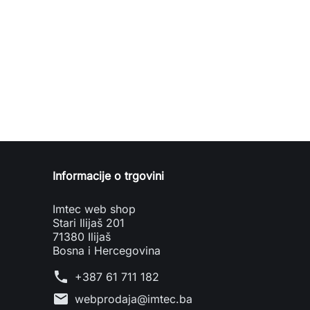
Informacije o trgovini
Imtec web shop
Stari Ilijaš 201
71380 Ilijaš
Bosna i Hercegovina
phone
+387 61 711 182
mail
webprodaja@imtec.ba