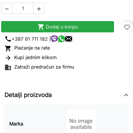



Dodaj u korpu
favorite_border
call
+387 61 711 182 |

Plaćanje na rate

Kupi jednim klikom

Zatraži predračun za firmu
Detalji proizvoda
Marka