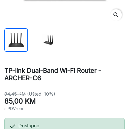
search
TP-link Dual-Band Wi-Fi Router -
ARCHER-C6
94,45 KM
(Uštedi 10%)
85,00 KM
s PDV-om

Dostupno