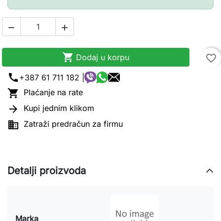



Dodaj u korpu
favorite_border
call
+387 61 711 182 |

Plaćanje na rate

Kupi jednim klikom

Zatraži predračun za firmu
Detalji proizvoda
Marka