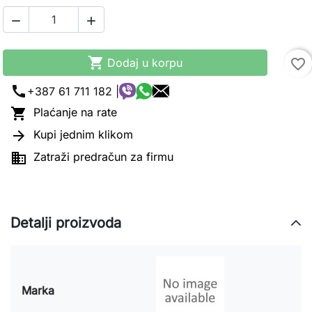



Dodaj u korpu
favorite_border
call
+387 61 711 182 |

Plaćanje na rate

Kupi jednim klikom

Zatraži predračun za firmu
Detalji proizvoda
Marka