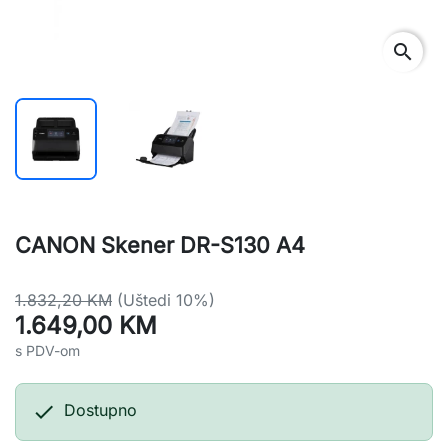
search
CANON Skener DR-S130 A4
1.832,20 KM
(Uštedi 10%)
1.649,00 KM
s PDV-om

Dostupno