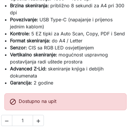
Brzina skeniranja:
približno 8 sekundi za A4 pri 300
dpi
Povezivanje:
USB Type-C (napajanje i prijenos
jednim kablom)
Kontrole:
5 EZ tipki za Auto Scan, Copy, PDF i Send
Format skeniranja:
do A4 / Letter
Senzor:
CIS sa RGB LED osvjetljenjem
Vertikalno skeniranje:
mogućnost uspravnog
postavljanja radi uštede prostora
Advanced Z-Lid:
skeniranje knjiga i debljih
dokumenata
Garancija:
2 godine

Dostupno na upit

