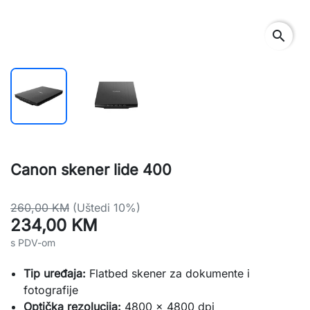
search
Canon skener lide 400
260,00 KM
(Uštedi 10%)
234,00 KM
s PDV-om
Tip uređaja:
Flatbed skener za dokumente i
fotografije
Optička rezolucija:
4800 x 4800 dpi