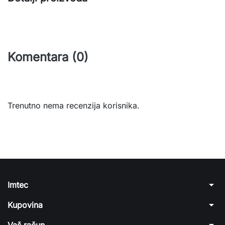
Komentara (0)
Trenutno nema recenzija korisnika.
arrow_drop_down
Imtec
arrow_drop_down
Kupovina