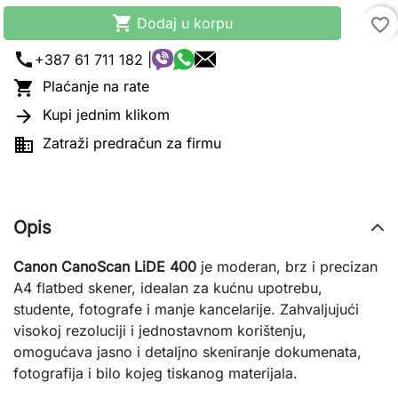

Dodaj u korpu
favorite_border
call
+387 61 711 182 |

Plaćanje na rate

Kupi jednim klikom

Zatraži predračun za firmu
Opis
Canon CanoScan LiDE 400
je moderan, brz i precizan
A4 flatbed skener, idealan za kućnu upotrebu,
studente, fotografe i manje kancelarije. Zahvaljujući
visokoj rezoluciji i jednostavnom korištenju,
omogućava jasno i detaljno skeniranje dokumenata,
fotografija i bilo kojeg tiskanog materijala.