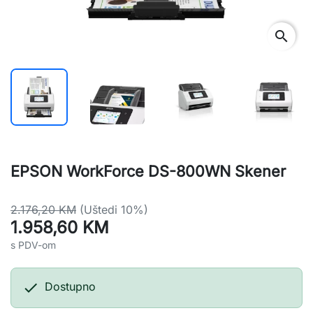
search
EPSON WorkForce DS-800WN Skener
2.176,20 KM
(Uštedi 10%)
1.958,60 KM
s PDV-om

Dostupno