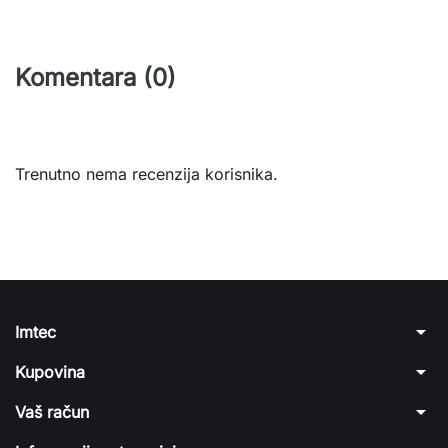
Komentara (0)
Trenutno nema recenzija korisnika.
arrow_drop_down
Imtec
arrow_drop_down
Kupovina
arrow_drop_down
Vaš račun