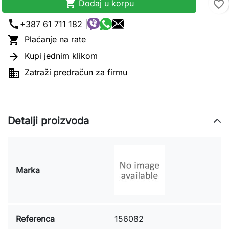

Dodaj u korpu
favorite_border
call
+387 61 711 182 |

Plaćanje na rate

Kupi jednim klikom

Zatraži predračun za firmu
Detalji proizvoda
Marka
Referenca
156082