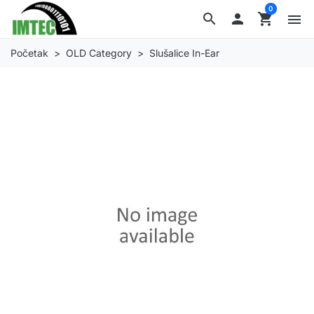
0
search

shopping_cart
menu
Početak
OLD Category
Slušalice In-Ear