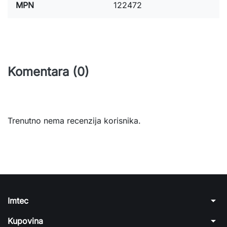
MPN
122472
Komentara (0)
Trenutno nema recenzija korisnika.
arrow_drop_down
Imtec
arrow_drop_down
Kupovina