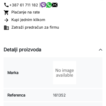
call
+387 61 711 182 |

Plaćanje na rate

Kupi jednim klikom

Zatraži predračun za firmu
Detalji proizvoda
Marka
Referenca
161352