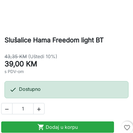
Slušalice Hama Freedom light BT
43,35 KM
(Uštedi 10%)
39,00 KM
s PDV-om

Dostupno



Dodaj u korpu
favorite_border