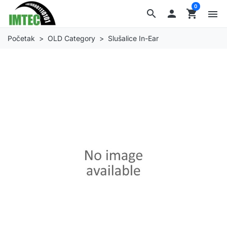
0
search

shopping_cart
menu
Početak
OLD Category
Slušalice In-Ear