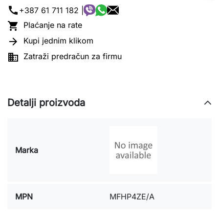
call
+387 61 711 182 |

Plaćanje na rate

Kupi jednim klikom

Zatraži predračun za firmu
Detalji proizvoda
Marka
MPN
MFHP4ZE/A