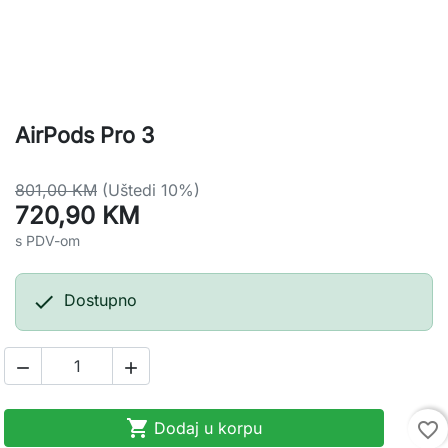
AirPods Pro 3
801,00 KM
(Uštedi 10%)
720,90 KM
s PDV-om

Dostupno



Dodaj u korpu
favorite_border