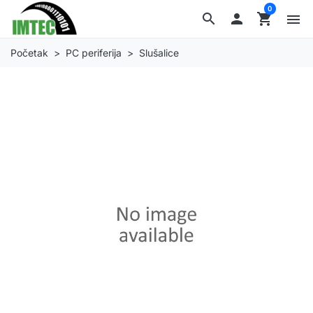
0
search

shopping_cart
menu
Početak
PC periferija
Slušalice