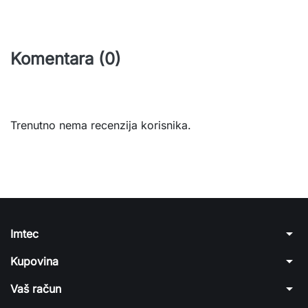
Komentara (0)
Trenutno nema recenzija korisnika.
arrow_drop_down
Imtec
arrow_drop_down
Kupovina
arrow_drop_down
Vaš račun