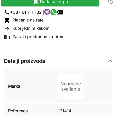

Dodaj u korpu
favorite_border
call
+387 61 711 182 |

Plaćanje na rate

Kupi jednim klikom

Zatraži predračun za firmu
Detalji proizvoda
Marka
Referenca
131414