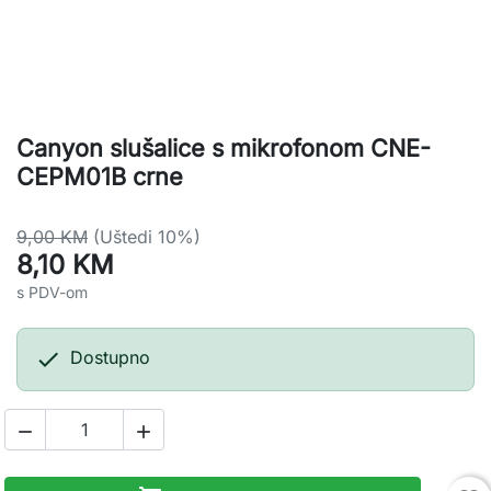
Canyon slušalice s mikrofonom CNE-
CEPM01B crne
9,00 KM
(Uštedi 10%)
8,10 KM
s PDV-om

Dostupno

