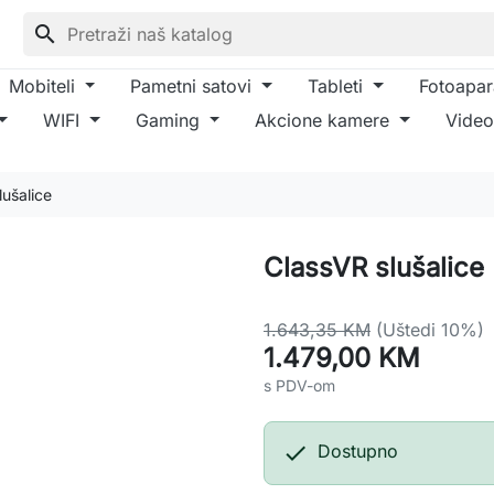
search
Mobiteli
Pametni satovi
Tableti
Fotoapar
WIFI
Gaming
Akcione kamere
Video
lušalice
ClassVR slušalice
1.643,35 KM
(Uštedi 10%)
1.479,00 KM
s PDV-om

Dostupno