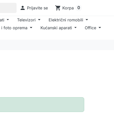

shopping_cart
0
Prijavite se
Korpa
ati
Televizori
Električni romobili
 i foto oprema
Kućanski aparati
Office