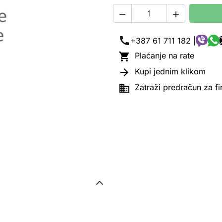


call
+387 61 711 182 |

Plaćanje na rate

Kupi jednim klikom

Zatraži predračun za f