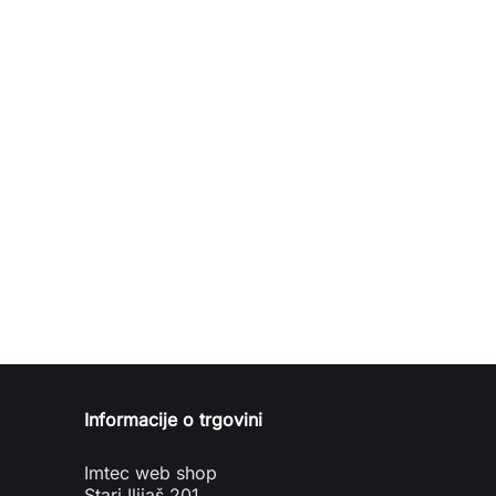
Informacije o trgovini
Imtec web shop
Stari Ilijaš 201