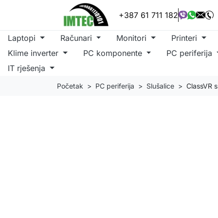
+387 61 711 182
Laptopi
Računari
Monitori
Printeri
Klime inverter
PC komponente
PC periferija
IT rješenja
Početak
PC periferija
Slušalice
ClassVR s