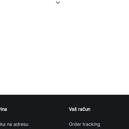
ina
Vaš račun
uka na adresu
Order tracking