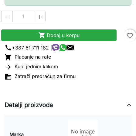



Dodaj u korpu
favorite_border
call
+387 61 711 182 |

Plaćanje na rate

Kupi jednim klikom

Zatraži predračun za firmu
Detalji proizvoda
Marka