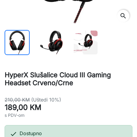
search
HyperX Slušalice Cloud III Gaming
Headset Crveno/Crne
210,00 KM
(Uštedi 10%)
189,00 KM
s PDV-om

Dostupno