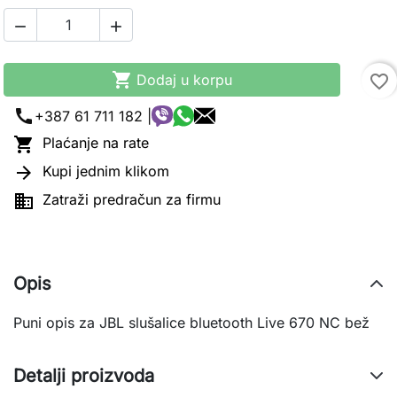



Dodaj u korpu
favorite_border
call
+387 61 711 182 |

Plaćanje na rate

Kupi jednim klikom

Zatraži predračun za firmu
Opis
Puni opis za JBL slušalice bluetooth Live 670 NC bež
Detalji proizvoda