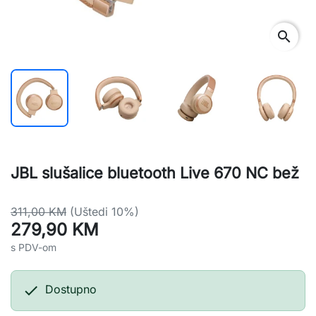
search
JBL slušalice bluetooth Live 670 NC bež
311,00 KM
(Uštedi 10%)
279,90 KM
s PDV-om

Dostupno