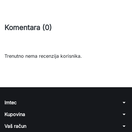
Komentara (0)
Trenutno nema recenzija korisnika.
arrow_drop_down
Imtec
arrow_drop_down
Kupovina
arrow_drop_down
Vaš račun