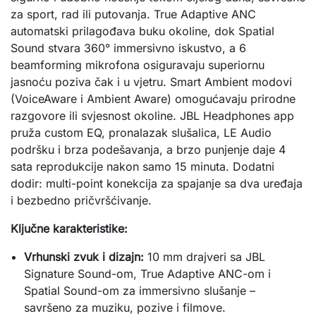
za sport, rad ili putovanja. True Adaptive ANC 
automatski prilagođava buku okoline, dok Spatial 
Sound stvara 360° immersivno iskustvo, a 6 
beamforming mikrofona osiguravaju superiornu 
jasnoću poziva čak i u vjetru. Smart Ambient modovi 
(VoiceAware i Ambient Aware) omogućavaju prirodne 
razgovore ili svjesnost okoline. JBL Headphones app 
pruža custom EQ, pronalazak slušalica, LE Audio 
podršku i brza podešavanja, a brzo punjenje daje 4 
sata reprodukcije nakon samo 15 minuta. Dodatni 
dodir: multi-point konekcija za spajanje sa dva uređaja 
i bezbedno pričvršćivanje.
Ključne karakteristike:
Vrhunski zvuk i dizajn:
10 mm drajveri sa JBL
Signature Sound-om, True Adaptive ANC-om i
Spatial Sound-om za immersivno slušanje –
savršeno za muziku, pozive i filmove.