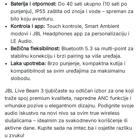
Baterija i otpornost:
Do 40 sati ukupno (10 sati po
punjenju), IP55 zaštita od znoja i vode – spreman za
bilo koju avanturu.
Kontrola i app:
Touch kontrole, Smart Ambient
modovi i JBL Headphones app za personalizaciju i
LE Audio.
Bežična fleksibilnost:
Bluetooth 5.3 sa multi-point za
stabilnu konekciju i brzi pairing sa više uređaja.
Laka upotreba:
Brzo punjenje, kompaktna kutija i
kompatibilnost sa svim uređajima za maksimalnu
slobodu.
JBL Live Beam 3 ljubičaste su odličan izbor za one koji 
traže spoj premium kvaliteta, napredne ANC funkcije i 
vrhunske pozive u elegantnom dizajnu. Podignite svoje 
audio iskustvo na novi nivo sa ovim true wireless 
slušalicama – idealnim za svakodnevno korišćenje ili 
aktivne dane. Kupite sada na imtec.ba i osjetite razliku 
u zvuku!