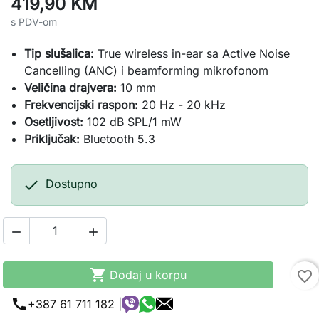
419,90 KM
s PDV-om
Tip slušalica:
True wireless in-ear sa Active Noise
Cancelling (ANC) i beamforming mikrofonom
Veličina drajvera:
10 mm
Frekvencijski raspon:
20 Hz - 20 kHz
Osetljivost:
102 dB SPL/1 mW
Priključak:
Bluetooth 5.3

Dostupno



Dodaj u korpu
favorite_border
call
+387 61 711 182 |