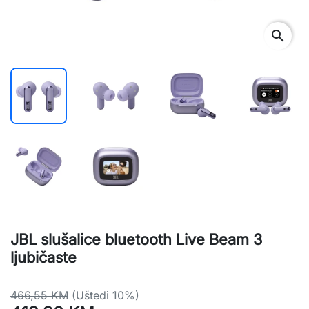
search
JBL slušalice bluetooth Live Beam 3
ljubičaste
466,55 KM
(Uštedi 10%)