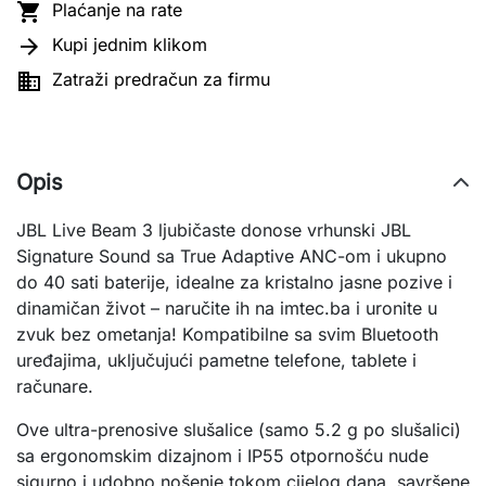

Plaćanje na rate

Kupi jednim klikom

Zatraži predračun za firmu
Opis
JBL Live Beam 3 ljubičaste donose vrhunski JBL 
Signature Sound sa True Adaptive ANC-om i ukupno 
do 40 sati baterije, idealne za kristalno jasne pozive i 
dinamičan život – naručite ih na imtec.ba i uronite u 
zvuk bez ometanja! Kompatibilne sa svim Bluetooth 
uređajima, uključujući pametne telefone, tablete i 
računare.
Ove ultra-prenosive slušalice (samo 5.2 g po slušalici) 
sa ergonomskim dizajnom i IP55 otpornošću nude 
sigurno i udobno nošenje tokom cijelog dana, savršene 