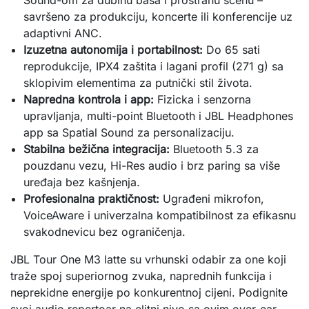
Sound-om za dubinu basa i prostranu scenu –
savršeno za produkciju, koncerte ili konferencije uz
adaptivni ANC.
Izuzetna autonomija i portabilnost:
Do 65 sati
reprodukcije, IPX4 zaštita i lagani profil (271 g) sa
sklopivim elementima za putnički stil života.
Napredna kontrola i app:
Fizicka i senzorna
upravljanja, multi-point Bluetooth i JBL Headphones
app sa Spatial Sound za personalizaciju.
Stabilna bežična integracija:
Bluetooth 5.3 za
pouzdanu vezu, Hi-Res audio i brz paring sa više
uređaja bez kašnjenja.
Profesionalna praktičnost:
Ugrađeni mikrofon,
VoiceAware i univerzalna kompatibilnost za efikasnu
svakodnevicu bez ograničenja.
JBL Tour One M3 latte su vrhunski odabir za one koji 
traže spoj superiornog zvuka, naprednih funkcija i 
neprekidne energije po konkurentnoj cijeni. Podignite 