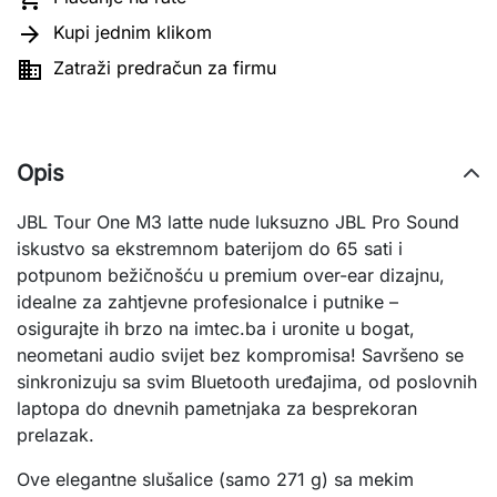

Kupi jednim klikom

Zatraži predračun za firmu
Opis
JBL Tour One M3 latte nude luksuzno JBL Pro Sound 
iskustvo sa ekstremnom baterijom do 65 sati i 
potpunom bežičnošću u premium over-ear dizajnu, 
idealne za zahtjevne profesionalce i putnike – 
osigurajte ih brzo na imtec.ba i uronite u bogat, 
neometani audio svijet bez kompromisa! Savršeno se 
sinkronizuju sa svim Bluetooth uređajima, od poslovnih 
laptopa do dnevnih pametnjaka za besprekoran 
prelazak.
Ove elegantne slušalice (samo 271 g) sa mekim 