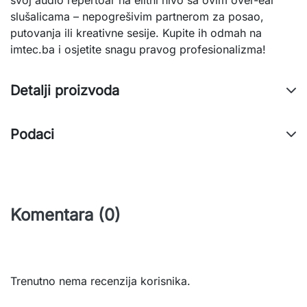
svoj audio repertoar na elitni nivo sa ovim over-ear 
slušalicama – nepogrešivim partnerom za posao, 
putovanja ili kreativne sesije. Kupite ih odmah na 
imtec.ba i osjetite snagu pravog profesionalizma!
Detalji proizvoda
Podaci
Komentara (0)
Trenutno nema recenzija korisnika.