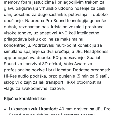
memory foam jastučićima i prilagodljivim trakom za 
glavu osiguravaju vrhunsko udobno nošenje za cijeli 
dan, posebno za duge sastanke, putovanja ili duboko 
opuštanje. Napredna Pro Sound tehnologija generiše 
dubok, rezonantan bas, kristalne vokale i prostrane 
visoke tonove, uz adaptivni ANC koji inteligentno 
prilagođava buku okoline za maksimalnu 
koncentraciju. Podržavaju multi-point konekciju za 
simultano spajanje sa dva uređaja, a JBL Headphones 
app omogućava duboko EQ podešavanje, Spatial 
Sound za imerzivni 3D efekat, VoiceAware za 
profesionalne pozive i brzi locator. Dodatne prednosti: 
Hi-Res audio podrška, brzo punjenje (5 min za 5 sati), 
sklopivi dizajn za lak transport i IPX4 otpornost na 
vlagu za svakodnevne izazove.
Ključne karakteristike:
Luksuzan zvuk i komfort:
40 mm drajveri sa JBL Pro