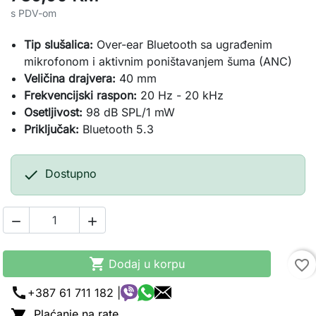
s PDV-om
Tip slušalica:
Over-ear Bluetooth sa ugrađenim
mikrofonom i aktivnim poništavanjem šuma (ANC)
Veličina drajvera:
40 mm
Frekvencijski raspon:
20 Hz - 20 kHz
Osetljivost:
98 dB SPL/1 mW
Priključak:
Bluetooth 5.3

Dostupno



Dodaj u korpu
favorite_border
call
+387 61 711 182 |

Plaćanje na rate