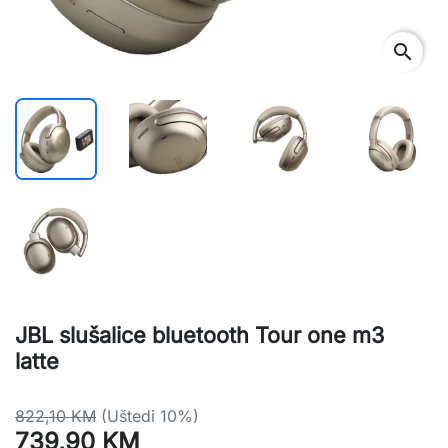
search
JBL slušalice bluetooth Tour one m3
latte
822,10 KM
(Uštedi 10%)
739,90 KM