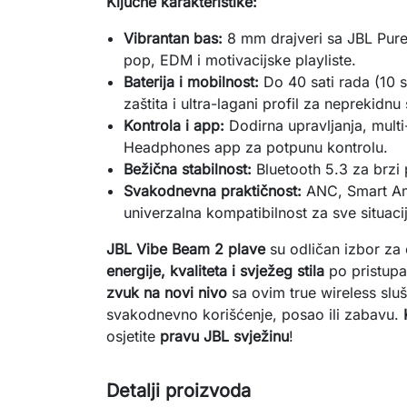
Ključne karakteristike:
Vibrantan bas:
8 mm drajveri sa JBL Pur
pop, EDM i motivacijske playliste.
Baterija i mobilnost:
Do 40 sati rada (10 sa
zaštita i ultra-lagani profil za neprekidnu
Kontrola i app:
Dodirna upravljanja, multi
Headphones app za potpunu kontrolu.
Bežična stabilnost:
Bluetooth 5.3 za brzi p
Svakodnevna praktičnost:
ANC, Smart Amb
univerzalna kompatibilnost za sve situaci
JBL Vibe Beam 2 plave
 su odličan izbor za 
energije, kvaliteta i svježeg stila
 po pristupa
zvuk na novi nivo
 sa ovim true wireless sluš
svakodnevno korišćenje, posao ili zabavu. 
osjetite 
pravu JBL svježinu
!
Detalji proizvoda