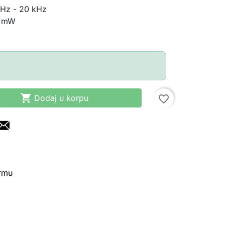
Hz - 20 kHz
1 mW

Dodaj u korpu
favorite_border
irmu