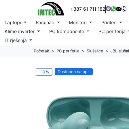
+387 61 711 182
Laptopi
Računari
Monitori
Printeri
Klime inverter
PC komponente
PC periferija
IT rješenja
Početak
PC periferija
Slušalice
JBL sluša
Dostupno na upit
-10%