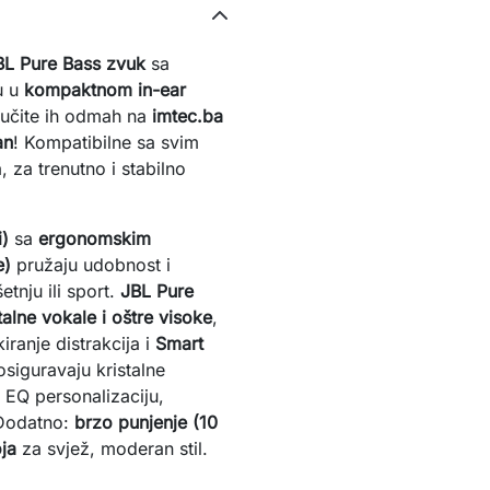
BL Pure Bass zvuk
 sa 
 u 
kompaktnom in-ear 
ručite ih odmah na 
imtec.ba
an
! Kompatibilne sa svim 
 za trenutno i stabilno 
i)
 sa 
ergonomskim 
e)
 pružaju udobnost i 
tnju ili sport. 
JBL Pure 
alne vokale i oštre visoke
, 
iranje distrakcija i 
Smart 
osiguravaju kristalne 
EQ personalizaciju, 
 Dodatno: 
brzo punjenje (10 
ja
 za svjež, moderan stil.