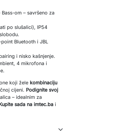
e Bass-om – savršeno za
ti po slušalici), IP54
 slobodu.
-point Bluetooth i JBL
airing i nisko kašnjenje.
ient, 4 mikrofona i
je.
one koji žele 
kombinaciju 
čnoj cijeni. 
Podignite svoj 
alica – idealnim za 
Kupite sada na imtec.ba
 i 