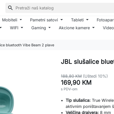
search
Mobiteli
Pametni satovi
Tableti
Fotoapar
WIFI
Gaming
Akcione kamere
Video
lice bluetooth Vibe Beam 2 plave
JBL slušalice blu
188,80 KM
(Uštedi 10%)
169,90 KM
s PDV-om
Tip slušalica:
True Wirele
aktivnim poništavanjem
Veličina drajvera:
8 mm