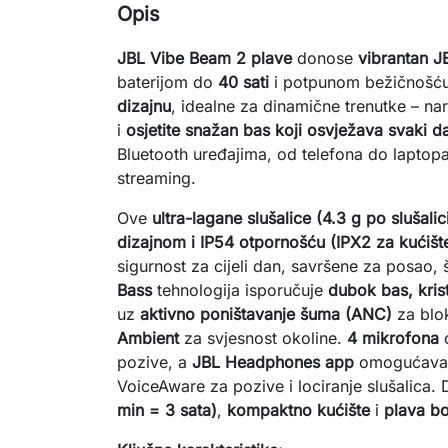
Opis
JBL Vibe Beam 2 plave
 donose 
vibrantan J
baterijom do 
40 sati
 i potpunom bežičnošću
dizajnu
, idealne za dinamične trenutke – na
i 
osjetite snažan bas koji osvježava svaki d
Bluetooth uređajima, od telefona do laptopa,
streaming.
Ove 
ultra-lagane slušalice (4.3 g po slušalic
dizajnom i IP54 otpornošću (IPX2 za kućišt
sigurnost za cijeli dan, savršene za posao, še
Bass
 tehnologija isporučuje 
dubok bas, krist
uz 
aktivno poništavanje šuma (ANC)
 za blok
Ambient
 za svjesnost okoline. 
4 mikrofona
 
pozive, a 
JBL Headphones app
 omogućava 
VoiceAware za pozive i lociranje slušalica.
min = 3 sata)
, 
kompaktno kućište
 i 
plava bo