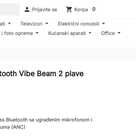

shopping_cart
0
Prijavite se
Korpa
ati
Televizori
Električni romobili
 i foto oprema
Kućanski aparati
Office
etooth Vibe Beam 2 plave
ss Bluetooth sa ugrađenim mikrofonom i
 šuma (ANC)