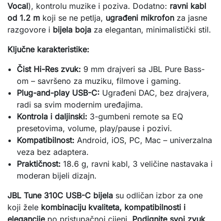
Vocal
), kontrolu muzike i poziva. Dodatno: 
ravni kabl 
od 1.2 m
 koji se ne petlja, 
ugrađeni mikrofon
 za jasne 
razgovore i 
bijela boja
 za elegantan, minimalistički stil.
Ključne karakteristike:
Čist Hi-Res zvuk:
9 mm drajveri sa JBL Pure Bass-
om – savršeno za muziku, filmove i gaming.
Plug-and-play USB-C:
Ugrađeni DAC, bez drajvera,
radi sa svim modernim uređajima.
Kontrola i daljinski:
3-gumbeni remote sa EQ
presetovima, volume, play/pause i pozivi.
Kompatibilnost:
Android, iOS, PC, Mac – univerzalna
veza bez adaptera.
Praktičnost:
18.6 g, ravni kabl, 3 veličine nastavaka i
moderan bijeli dizajn.
JBL Tune 310C USB-C bijela
 su odličan izbor za one 
koji žele 
kombinaciju kvaliteta, kompatibilnosti i 
elegancije
 po pristupačnoj cijeni. 
Podignite svoj zvuk 