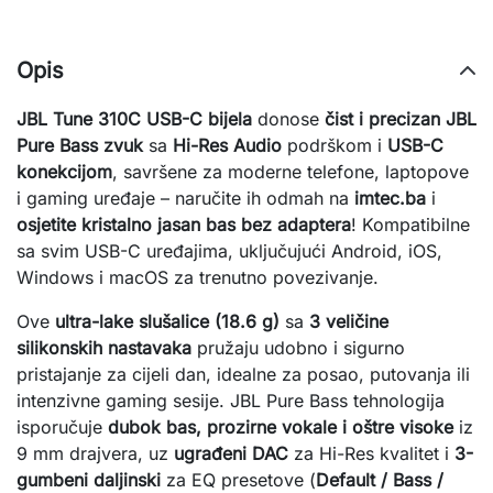
Opis
JBL Tune 310C USB-C bijela
 donose 
čist i precizan JBL 
Pure Bass zvuk
 sa 
Hi-Res Audio
 podrškom i 
USB-C 
konekcijom
, savršene za moderne telefone, laptopove 
i gaming uređaje – naručite ih odmah na 
imtec.ba
 i 
osjetite kristalno jasan bas bez adaptera
! Kompatibilne 
sa svim USB-C uređajima, uključujući Android, iOS, 
Windows i macOS za trenutno povezivanje.
Ove 
ultra-lake slušalice (18.6 g)
 sa 
3 veličine 
silikonskih nastavaka
 pružaju udobno i sigurno 
pristajanje za cijeli dan, idealne za posao, putovanja ili 
intenzivne gaming sesije. JBL Pure Bass tehnologija 
isporučuje 
dubok bas, prozirne vokale i oštre visoke
 iz 
9 mm drajvera, uz 
ugrađeni DAC
 za Hi-Res kvalitet i 
3-
gumbeni daljinski
 za EQ presetove (
Default / Bass / 