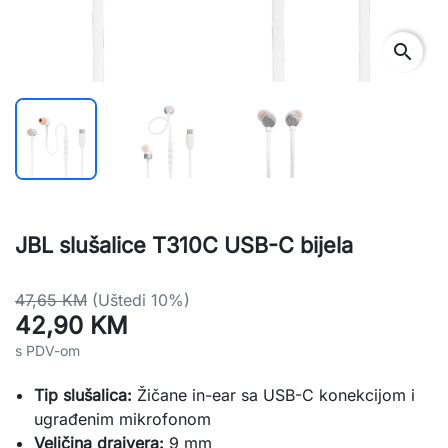
search
JBL slušalice T310C USB-C bijela
47,65 KM
(Uštedi 10%)
42,90 KM
s PDV-om
Tip slušalica:
Žičane in-ear sa USB-C konekcijom i
ugrađenim mikrofonom
Veličina drajvera:
9 mm