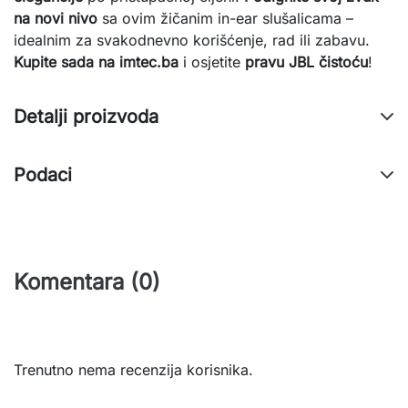
na novi nivo
 sa ovim žičanim in-ear slušalicama – 
idealnim za svakodnevno korišćenje, rad ili zabavu. 
Kupite sada na imtec.ba
 i osjetite 
pravu JBL čistoću
!
Detalji proizvoda
Podaci
Komentara (0)
Trenutno nema recenzija korisnika.