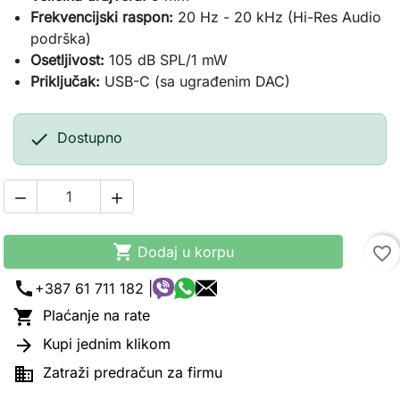
Frekvencijski raspon:
20 Hz - 20 kHz (Hi-Res Audio
podrška)
Osetljivost:
105 dB SPL/1 mW
Priključak:
USB-C (sa ugrađenim DAC)

Dostupno



Dodaj u korpu
favorite_border
call
+387 61 711 182 |

Plaćanje na rate

Kupi jednim klikom

Zatraži predračun za firmu