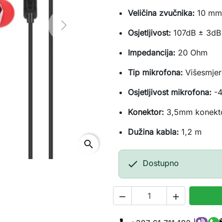
Veličina zvučnika:
10 m
Next
Osjetljivost:
107dB ± 3dB
Impedancija:
20 Ohm
Tip mikrofona:
Višesmjer
Osjetljivost mikrofona:
-4
Konektor:
3,5mm konekt
Dužina kabla:
1,2 m
search

Dostupno

