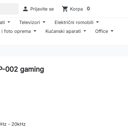

shopping_cart
0
Prijavite se
Korpa
ati
Televizori
Električni romobili
 i foto oprema
Kućanski aparati
Office
GP-002 gaming
Hz - 20kHz