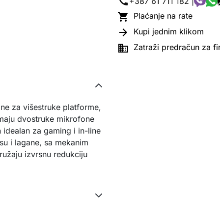
call
+387 61 711 182 |

Plaćanje na rate

Kupi jednim klikom

Zatraži predračun za f
ne za višestruke platforme,
Imaju dvostruke mikrofone
 idealan za gaming i in-line
su i lagane, sa mekanim
ružaju izvrsnu redukciju