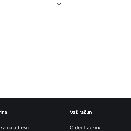
ina
Vaš račun
uka na adresu
Order tracking