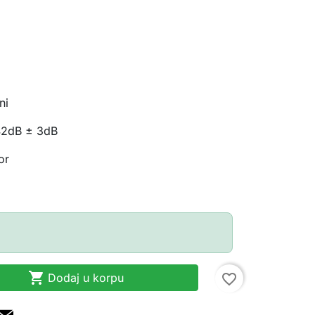
m
ni
2dB ± 3dB
or

Dodaj u korpu
favorite_border