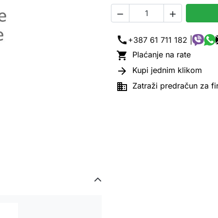


call
+387 61 711 182 |

Plaćanje na rate

Kupi jednim klikom

Zatraži predračun za f