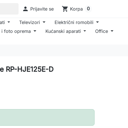

shopping_cart
0
Prijavite se
Korpa
ati
Televizori
Električni romobili
 i foto oprema
Kućanski aparati
Office
ice RP-HJE125E-D