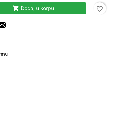

Dodaj u korpu
favorite_border
irmu