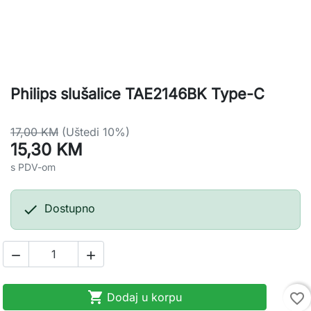
Philips slušalice TAE2146BK Type-C
17,00 KM
(Uštedi 10%)
15,30 KM
s PDV-om

Dostupno



Dodaj u korpu
favorite_border