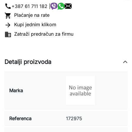
call
+387 61 711 182 |

Plaćanje na rate

Kupi jednim klikom

Zatraži predračun za firmu
Detalji proizvoda
Marka
Referenca
172975