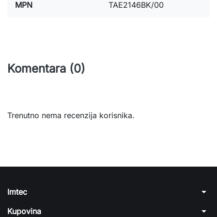
MPN
TAE2146BK/00
Komentara (0)
Trenutno nema recenzija korisnika.
arrow_drop_down
Imtec
arrow_drop_down
Kupovina