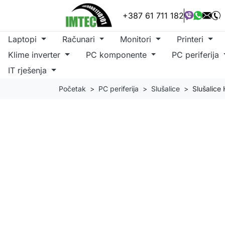
+387 61 711 182
Laptopi
Računari
Monitori
Printeri
Klime inverter
PC komponente
PC periferija
IT rješenja
Početak
PC periferija
Slušalice
Slušalice