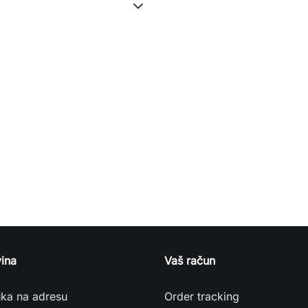
ina
Vaš račun
uka na adresu
Order tracking