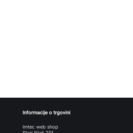
Informacije o trgovini
Imtec web shop
Stari Ilijaš 201