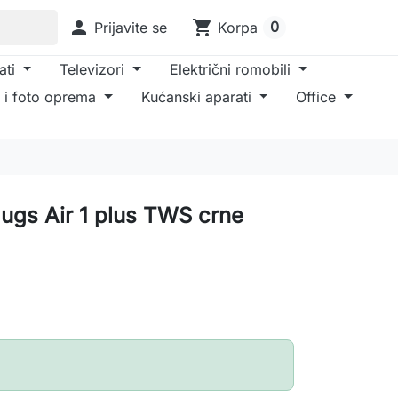

shopping_cart
0
Prijavite se
Korpa
ati
Televizori
Električni romobili
 i foto oprema
Kućanski aparati
Office
lugs Air 1 plus TWS crne