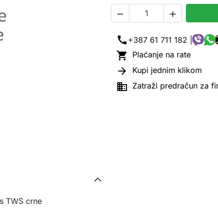


call
+387 61 711 182 |

Plaćanje na rate

Kupi jednim klikom

Zatraži predračun za f
lus TWS crne