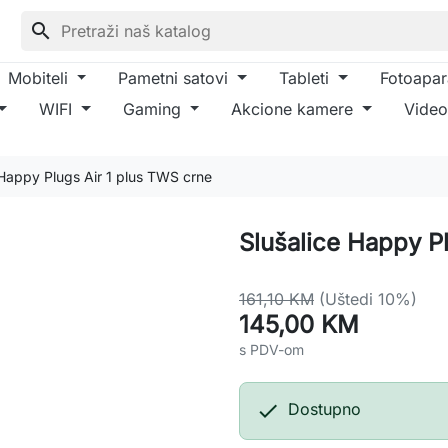
search
Mobiteli
Pametni satovi
Tableti
Fotoapar
WIFI
Gaming
Akcione kamere
Video
 Happy Plugs Air 1 plus TWS crne
Slušalice Happy P
161,10 KM
(Uštedi 10%)
145,00 KM
s PDV-om

Dostupno