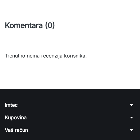
Komentara (0)
Trenutno nema recenzija korisnika.
arrow_drop_down
Imtec
arrow_drop_down
Kupovina
arrow_drop_down
Vaš račun