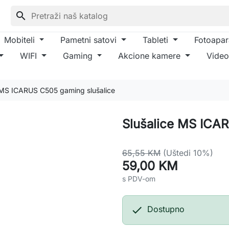
search
Mobiteli
Pametni satovi
Tableti
Fotoapar
WIFI
Gaming
Akcione kamere
Video
 MS ICARUS C505 gaming slušalice
Slušalice MS ICA
65,55 KM
(Uštedi 10%)
59,00 KM
s PDV-om

Dostupno