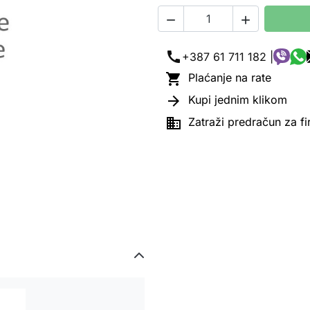


call
+387 61 711 182 |

Plaćanje na rate

Kupi jednim klikom

Zatraži predračun za f