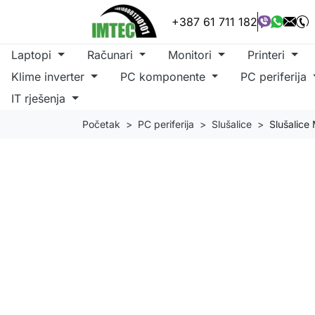
+387 61 711 182
Laptopi
Računari
Monitori
Printeri
Klime inverter
PC komponente
PC periferija
IT rješenja
Početak
PC periferija
Slušalice
Slušalice