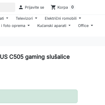

shopping_cart
0
Prijavite se
Korpa
ati
Televizori
Električni romobili
 i foto oprema
Kućanski aparati
Office
RUS C505 gaming slušalice