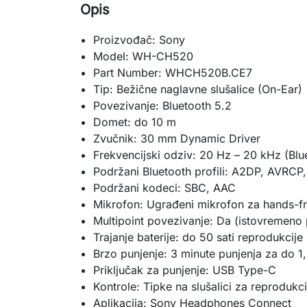
Opis
Proizvođač: Sony
Model: WH-CH520
Part Number: WHCH520B.CE7
Tip: Bežične naglavne slušalice (On-Ear)
Povezivanje: Bluetooth 5.2
Domet: do 10 m
Zvučnik: 30 mm Dynamic Driver
Frekvencijski odziv: 20 Hz – 20 kHz (Blu
Podržani Bluetooth profili: A2DP, AVRCP
Podržani kodeci: SBC, AAC
Mikrofon: Ugrađeni mikrofon za hands-f
Multipoint povezivanje: Da (istovremeno 
Trajanje baterije: do 50 sati reprodukcije
Brzo punjenje: 3 minute punjenja za do 1,
Priključak za punjenje: USB Type-C
Kontrole: Tipke na slušalici za reprodukc
Aplikacija: Sony Headphones Connect