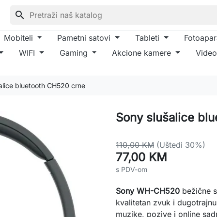
search
Mobiteli
Pametni satovi
Tableti
Fotoapar
WIFI
Gaming
Akcione kamere
Video
alice bluetooth CH520 crne
Sony slušalice bl
110,00 KM
(Uštedi 30%)
77,00 KM
s PDV-om
Sony WH-CH520
bežične s
kvalitetan zvuk i dugotraj
muzike, pozive i online sad