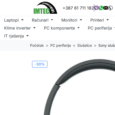
+387 61 711 182
Laptopi
Računari
Monitori
Printeri
Klime inverter
PC komponente
PC periferija
IT rješenja
Početak
PC periferija
Slušalice
Sony sluš
-30%