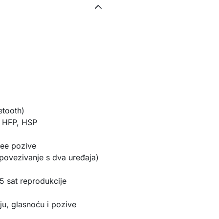
etooth)
, HFP, HSP
ree pozive
povezivanje s dva uređaja)
5 sat reprodukcije
iju, glasnoću i pozive