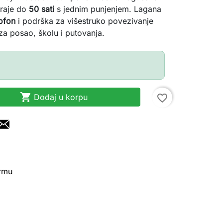
traje do
50 sati
s jednim punjenjem. Lagana
ofon
i podrška za višestruko povezivanje
za posao, školu i putovanja.

Dodaj u korpu
favorite_border
irmu