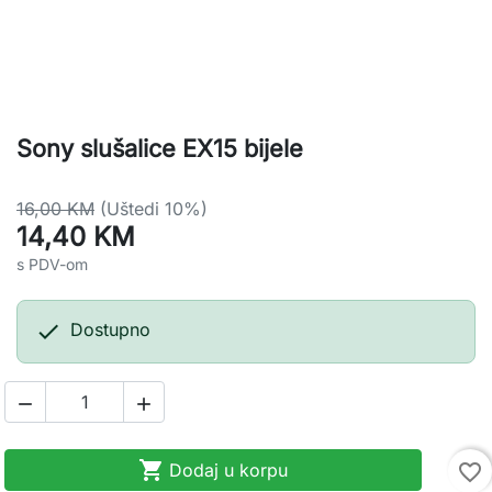
Sony slušalice EX15 bijele
16,00 KM
(Uštedi 10%)
14,40 KM
s PDV-om

Dostupno



Dodaj u korpu
favorite_border