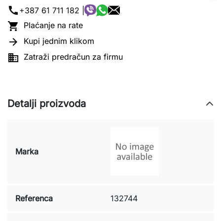
call
+387 61 711 182 |

Plaćanje na rate

Kupi jednim klikom

Zatraži predračun za firmu
Detalji proizvoda
Marka
Referenca
132744