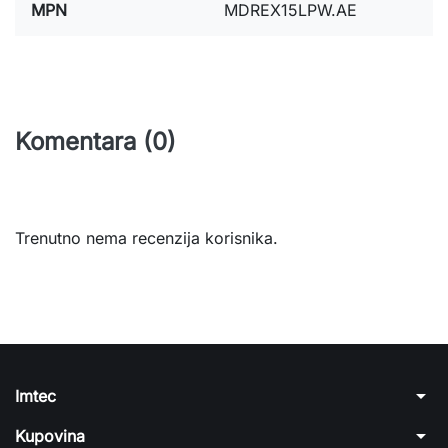
MPN
MDREX15LPW.AE
Komentara (0)
Trenutno nema recenzija korisnika.
arrow_drop_down
Imtec
arrow_drop_down
Kupovina