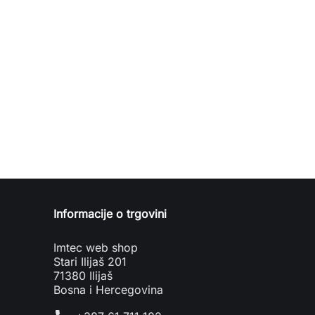
Informacije o trgovini
Imtec web shop
Stari Ilijaš 201
71380 Ilijaš
Bosna i Hercegovina