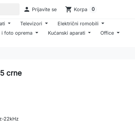

shopping_cart
0
Prijavite se
Korpa
ati
Televizori
Električni romobili
 i foto oprema
Kućanski aparati
Office
15 crne
z-22kHz