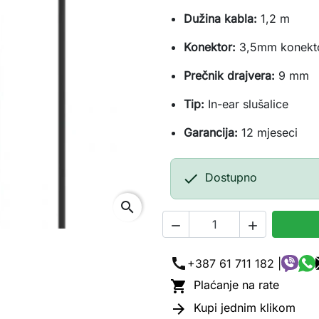
Dužina
kabla:
1,2
m
Konektor:
3,5mm
konekt
Prečnik
drajvera:
9
mm
Tip:
In-ear
slušalice
Garancija:
12
mjeseci

Dostupno
search


call
+387 61 711 182 |

Plaćanje na rate

Kupi jednim klikom