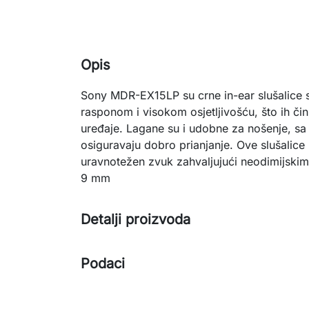
Opis
Sony MDR-EX15LP su crne in-ear slušalice s
rasponom i visokom osjetljivošću, što ih č
uređaje. Lagane su i udobne za nošenje, sa
osiguravaju dobro prianjanje. Ove slušalice
uravnotežen zvuk zahvaljujući neodimijski
9 mm
Detalji proizvoda
Podaci