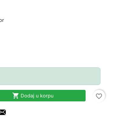
or

Dodaj u korpu
favorite_border