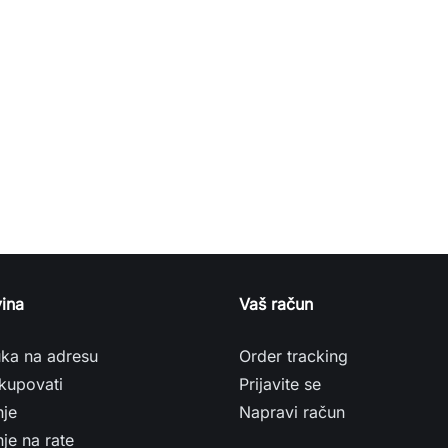
ina
Vaš račun
uka na adresu
Order tracking
kupovati
Prijavite se
nje
Napravi račun
je na rate