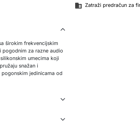

Zatraži predračun za f
a širokim frekvencijskim
ini pogodnim za razne audio
 silikonskim umecima koji
 pružaju snažan i
m pogonskim jedinicama od