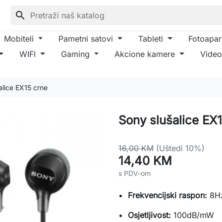
search
Mobiteli
Pametni satovi
Tableti
Fotoapar
WIFI
Gaming
Akcione kamere
Video
alice EX15 crne
Sony slušalice EX
16,00 KM
(Uštedi 10%)
14,40 KM
s PDV-om
Frekvencijski
raspon:
8H
Osjetljivost:
100dB/mW