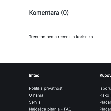
Komentara (0)
Trenutno nema recenzija korisnika.
Imtec
Kupov
Politika privatnosti
Ispor
O nama
Kako 
Servis
Plaća
Najčešća pitanja - FAQ
Plaćan