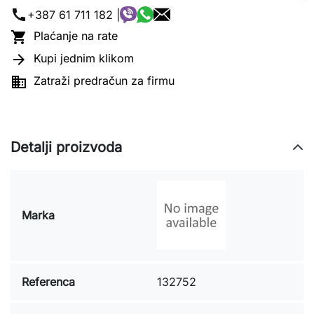
call
+387 61 711 182 |

Plaćanje na rate

Kupi jednim klikom

Zatraži predračun za firmu
Detalji proizvoda
Marka
Referenca
132752