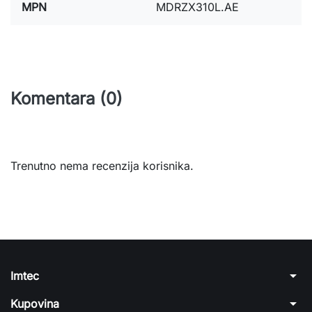
MPN
MDRZX310L.AE
Komentara (0)
Trenutno nema recenzija korisnika.
arrow_drop_down
Imtec
arrow_drop_down
Kupovina