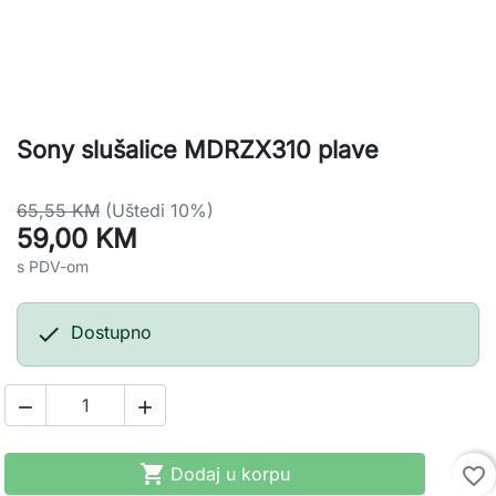
Sony slušalice MDRZX310 plave
65,55 KM
(Uštedi 10%)
59,00 KM
s PDV-om

Dostupno



Dodaj u korpu
favorite_border