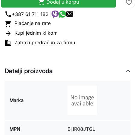

Dodaj u korpu
favorite_border
call
+387 61 711 182 |

Plaćanje na rate

Kupi jednim klikom

Zatraži predračun za firmu
Detalji proizvoda
Marka
MPN
BHR08JTGL