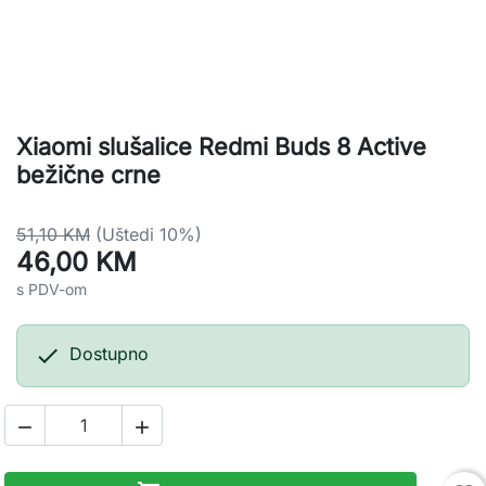
Xiaomi slušalice Redmi Buds 8 Active
bežične crne
51,10 KM
(Uštedi 10%)
46,00 KM
s PDV-om

Dostupno

