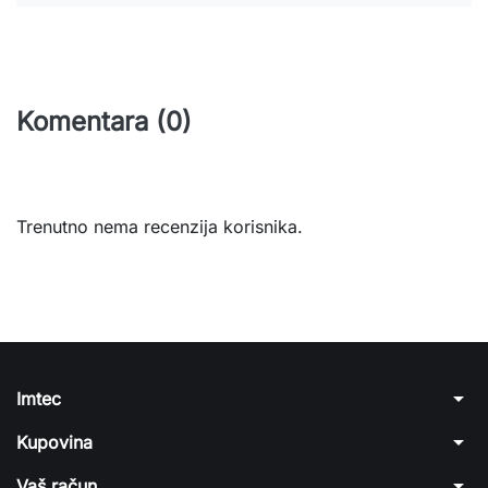
Komentara (0)
Trenutno nema recenzija korisnika.
arrow_drop_down
Imtec
arrow_drop_down
Kupovina
arrow_drop_down
Vaš račun