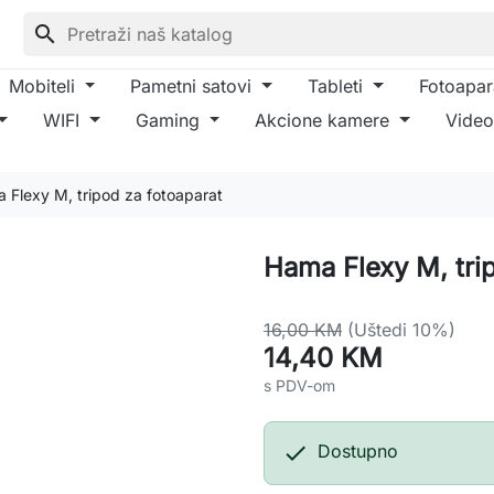
search
Mobiteli
Pametni satovi
Tableti
Fotoapar
WIFI
Gaming
Akcione kamere
Video
 Flexy M, tripod za fotoaparat
Hama Flexy M, tri
16,00 KM
(Uštedi 10%)
14,40 KM
s PDV-om

Dostupno