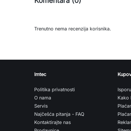
Komentara (0)
Trenutno nema recenzija korisnika.
Imtec
Kupov
Politika privatnosti
Ispor
O nama
Kako 
Servis
Plaća
Najčešća pitanja - FAQ
Plaćan
Kontaktirajte nas
Rekla
Prodavnice
Sitem