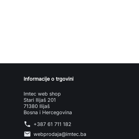
Informacije o trgovini
Imtec web shop
Stari Ilijaš 201
71380 Ilijaš
Bosna i Hercegovina
phone
+387 61 711 182
mail
webprodaja@imtec.ba