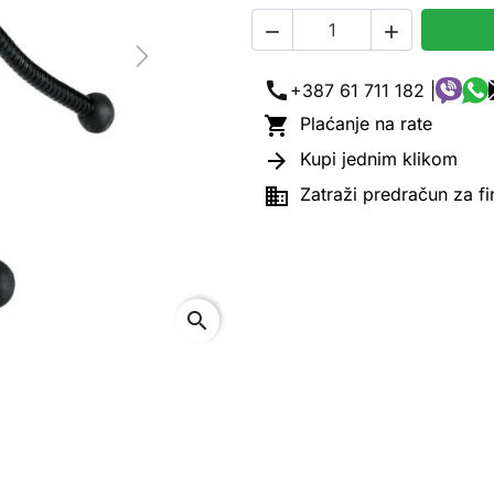


Next
call
+387 61 711 182 |

Plaćanje na rate

Kupi jednim klikom

Zatraži predračun za f
search