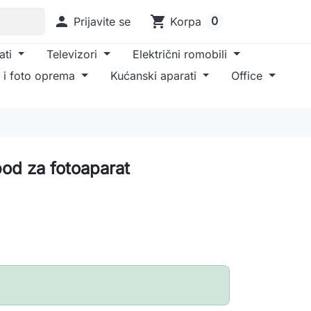

shopping_cart
0
Prijavite se
Korpa
ati
Televizori
Električni romobili
 i foto oprema
Kućanski aparati
Office
pod za fotoaparat