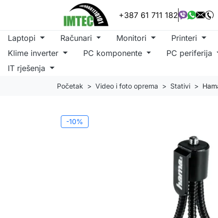
+387 61 711 182
Laptopi
Računari
Monitori
Printeri
Klime inverter
PC komponente
PC periferija
IT rješenja
Početak
Video i foto oprema
Stativi
Hama
-10%