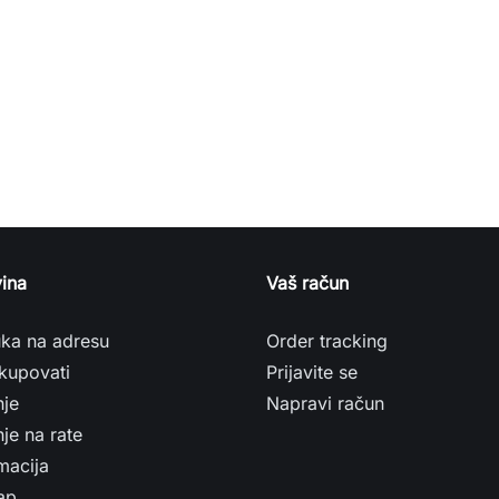
ina
Vaš račun
uka na adresu
Order tracking
kupovati
Prijavite se
nje
Napravi račun
je na rate
macija
ap