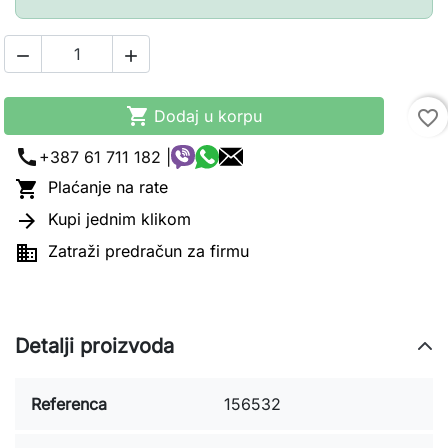



Dodaj u korpu
favorite_border
call
+387 61 711 182 |

Plaćanje na rate

Kupi jednim klikom

Zatraži predračun za firmu
Detalji proizvoda
Referenca
156532