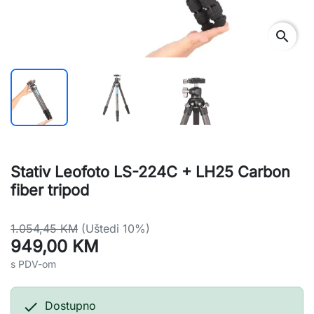
search
Stativ Leofoto LS-224C + LH25 Carbon
fiber tripod
1.054,45 KM
(Uštedi 10%)
949,00 KM
s PDV-om

Dostupno