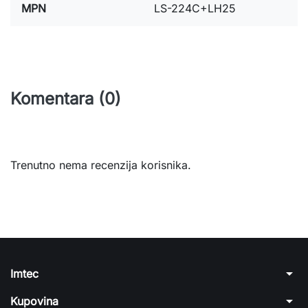
MPN
LS-224C+LH25
Komentara (0)
Trenutno nema recenzija korisnika.
arrow_drop_down
Imtec
arrow_drop_down
Kupovina