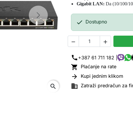
Gigabit LAN:
Da (10/100/1
Next

Dostupno


call
+387 61 711 182 |

Plaćanje na rate

Kupi jednim klikom

Zatraži predračun za f
search