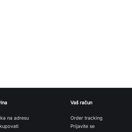
ina
Vaš račun
uka na adresu
Order tracking
kupovati
Prijavite se