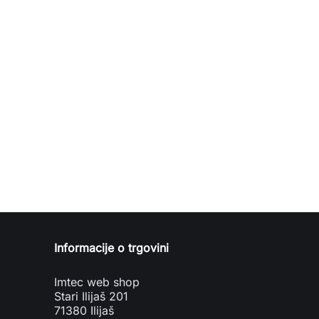
Informacije o trgovini
Imtec web shop
Stari Ilijaš 201
71380 Ilijaš