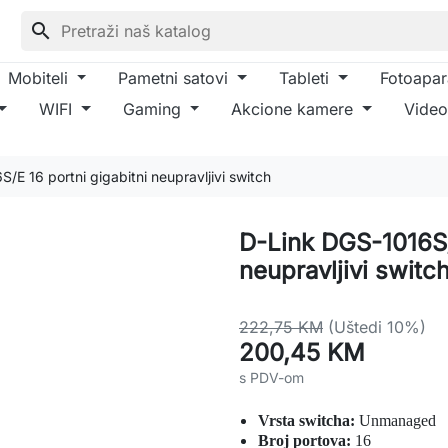
search
Mobiteli
Pametni satovi
Tableti
Fotoapar
WIFI
Gaming
Akcione kamere
Video
/E 16 portni gigabitni neupravljivi switch
D-Link DGS-1016S/E
neupravljivi switc
222,75 KM
(Uštedi 10%)
200,45 KM
s PDV-om
Vrsta switcha:
Unmanaged
Broj portova:
16