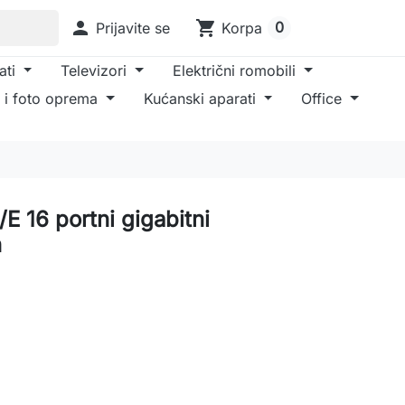

shopping_cart
0
Prijavite se
Korpa
ati
Televizori
Električni romobili
 i foto oprema
Kućanski aparati
Office
 16 portni gigabitni
h