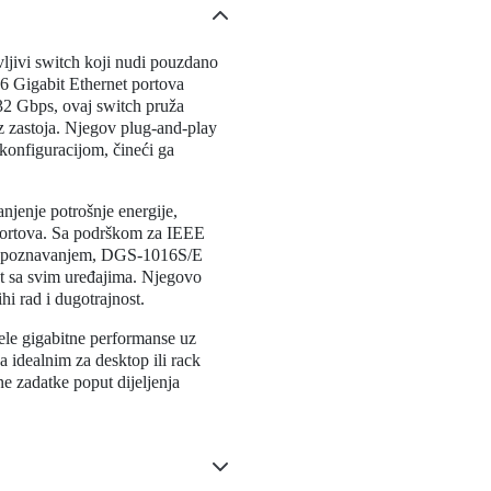
ljivi switch koji nudi pouzdano
6 Gigabit Ethernet portova
32 Gbps, ovaj switch pruža
ez zastoja. Njegov plug-and-play
konfiguracijom, čineći ga
njenje potrošnje energije,
 portova. Sa podrškom za IEEE
repoznavanjem, DGS-1016S/E
t sa svim uređajima. Njegovo
hi rad i dugotrajnost.
ele gigabitne performanse uz
 idealnim za desktop ili rack
e zadatke poput dijeljenja