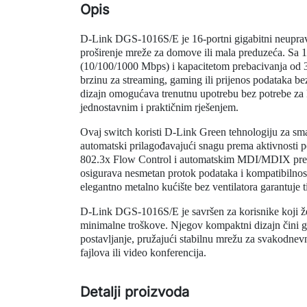
Opis
D-Link DGS-1016S/E je 16-portni gigabitni neuprav
proširenje mreže za domove ili mala preduzeća. Sa 1
(10/100/1000 Mbps) i kapacitetom prebacivanja od 
brzinu za streaming, gaming ili prijenos podataka b
dizajn omogućava trenutnu upotrebu bez potrebe za 
jednostavnim i praktičnim rješenjem.
Ovaj switch koristi D-Link Green tehnologiju za sma
automatski prilagođavajući snagu prema aktivnosti
802.3x Flow Control i automatskim MDI/MDIX p
osigurava nesmetan protok podataka i kompatibilnos
elegantno metalno kućište bez ventilatora garantuje ti
D-Link DGS-1016S/E je savršen za korisnike koji ž
minimalne troškove. Njegov kompaktni dizajn čini ga
postavljanje, pružajući stabilnu mrežu za svakodnevn
fajlova ili video konferencija.
Detalji proizvoda