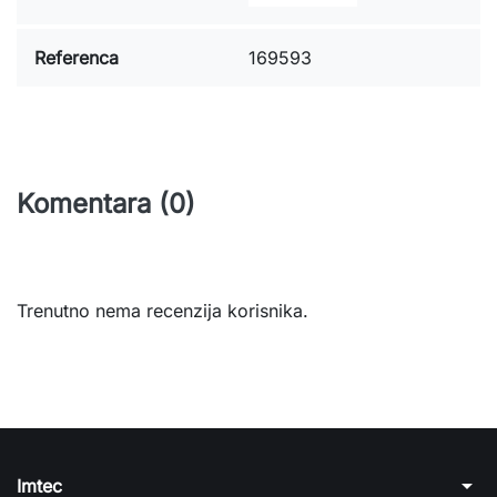
Referenca
169593
Komentara (0)
Trenutno nema recenzija korisnika.
arrow_drop_down
Imtec