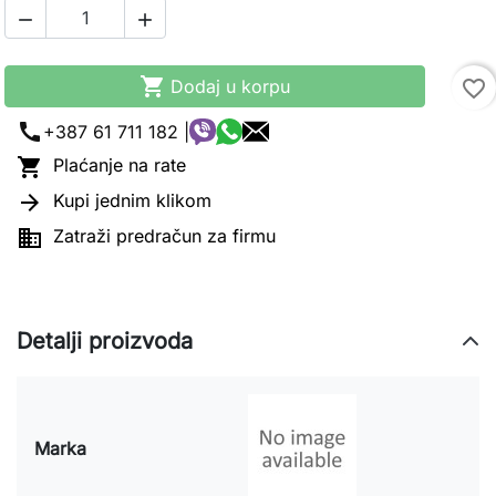



Dodaj u korpu
favorite_border
call
+387 61 711 182 |

Plaćanje na rate

Kupi jednim klikom

Zatraži predračun za firmu
Detalji proizvoda
Marka