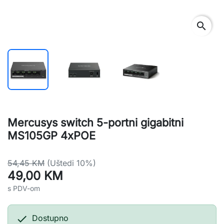
search
Mercusys switch 5-portni gigabitni
MS105GP 4xPOE
54,45 KM
(Uštedi 10%)
49,00 KM
s PDV-om

Dostupno