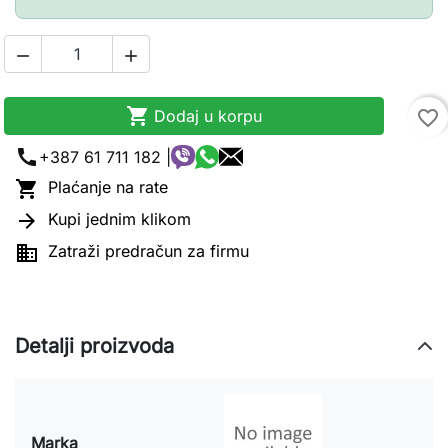



Dodaj u korpu
favorite_border
call
+387 61 711 182 |

Plaćanje na rate

Kupi jednim klikom

Zatraži predračun za firmu
Detalji proizvoda
Marka