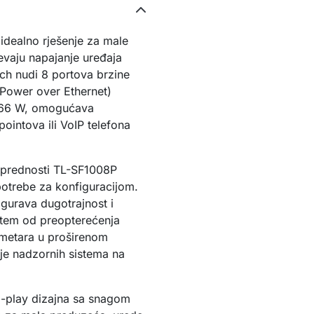
idealno rješenje za male
jevaju napajanje uređaja
tch nudi 8 portova brzine
Power over Ethernet)
 66 W, omogućava
ointova ili VoIP telefona
h prednosti TL-SF1008P
 potrebe za konfiguracijom.
igurava dugotrajnost i
istem od preopterećenja
metara u proširenom
nje nadzornih sistema na
d-play dizajna sa snagom