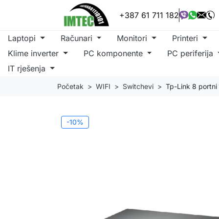
+387 61 711 182
Laptopi
Računari
Monitori
Printeri
Klime inverter
PC komponente
PC periferija
IT rješenja
Početak
WIFI
Switchevi
Tp-Link 8 portn
-10%