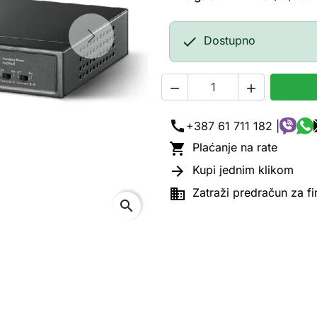

Dostupno
Next


call
+387 61 711 182 |

Plaćanje na rate

Kupi jednim klikom

Zatraži predračun za f
search