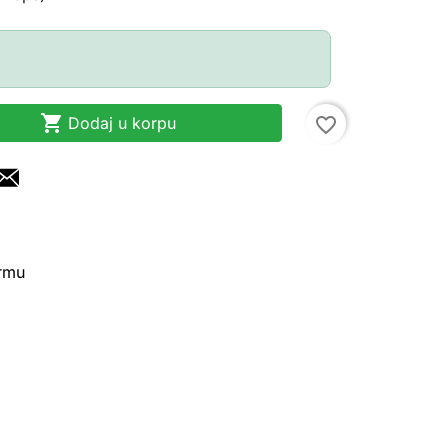

Dodaj u korpu
favorite_border
irmu