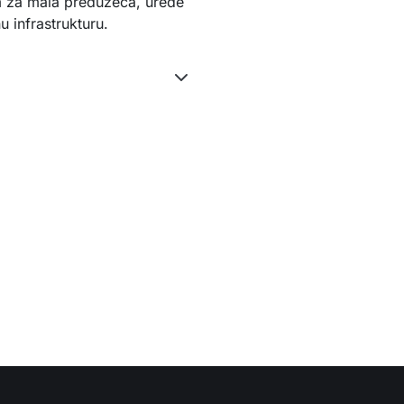
m za mala preduzeća, urede
u infrastrukturu.