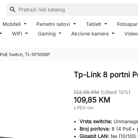
search
Mobiteli
Pametni satovi
Tableti
Fotoapar
WIFI
Gaming
Akcione kamere
Video
i PoE Switch, TL-SF1008P
Tp-Link 8 portni 
122,05 KM
(Uštedi 10%)
109,85 KM
s PDV-om
Vrsta switcha:
Unmanaged 
Broj portova:
8 (4 PoE+ p
Gigabit LAN:
Ne (10/100