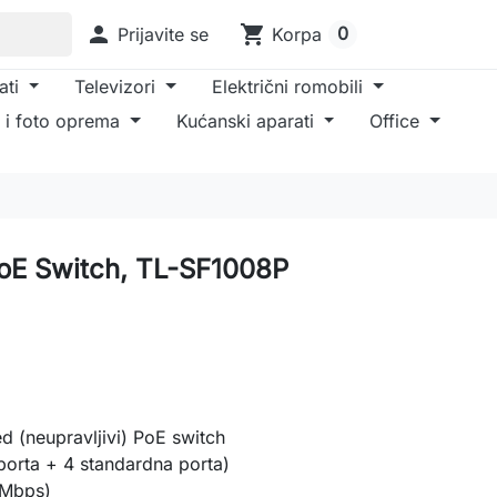

shopping_cart
0
Prijavite se
Korpa
ati
Televizori
Električni romobili
 i foto oprema
Kućanski aparati
Office
PoE Switch, TL-SF1008P
(neupravljivi) PoE switch
orta + 4 standardna porta)
 Mbps)