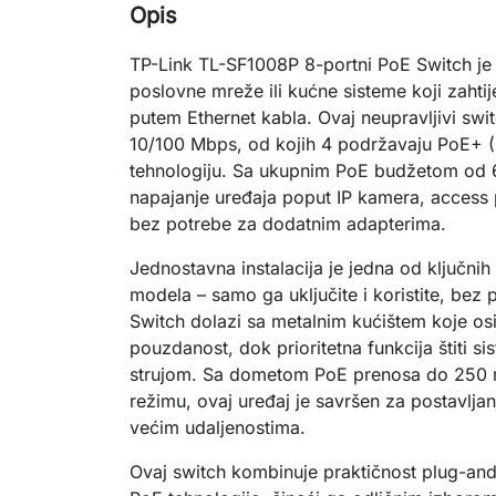
Opis
TP-Link TL-SF1008P 8-portni PoE Switch je 
poslovne mreže ili kućne sisteme koji zahti
putem Ethernet kabla. Ovaj neupravljivi swi
10/100 Mbps, od kojih 4 podržavaju PoE+ (
tehnologiju. Sa ukupnim PoE budžetom od
napajanje uređaja poput IP kamera, access p
bez potrebe za dodatnim adapterima.
Jednostavna instalacija je jedna od ključni
modela – samo ga uključite i koristite, bez
Switch dolazi sa metalnim kućištem koje os
pouzdanost, dok prioritetna funkcija štiti s
strujom. Sa dometom PoE prenosa do 250 
režimu, ovaj uređaj je savršen za postavlja
većim udaljenostima.
Ovaj switch kombinuje praktičnost plug-an