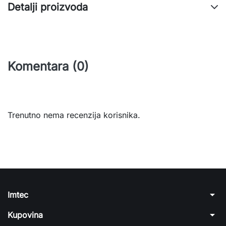
Detalji proizvoda
Komentara (0)
Trenutno nema recenzija korisnika.
arrow_drop_down
Imtec
arrow_drop_down
Kupovina