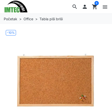
0
search

shopping_cart
menu
Početak
Office
Tabla piši briši
-10%