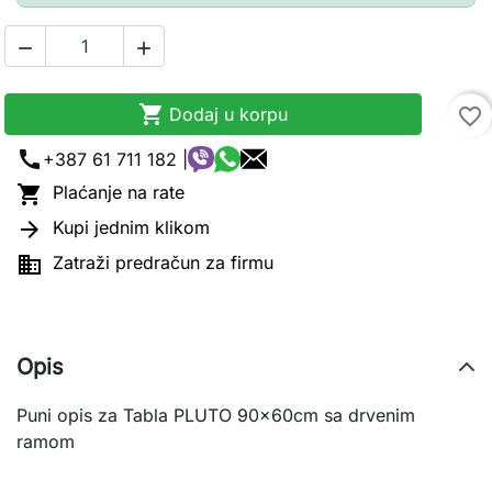



Dodaj u korpu
favorite_border
call
+387 61 711 182 |

Plaćanje na rate

Kupi jednim klikom

Zatraži predračun za firmu
Opis
Puni opis za Tabla PLUTO 90x60cm sa drvenim
ramom